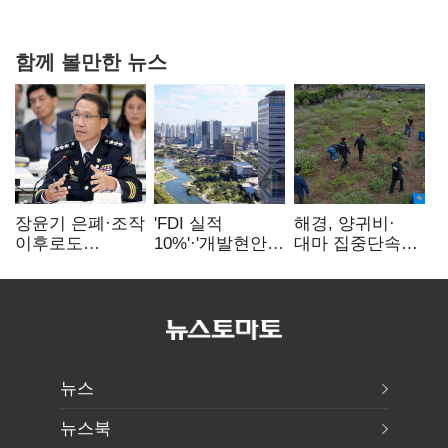
20억 키맞추기
함께 볼만한 뉴스
장윤기 은폐·조작
'FDI 실적
해경, 양귀비·
이후로도
10%'·'개발현안
대마 집중단속…
정보유출·
산적'…
4개월 동안
내부비위…경찰
인천경제청장
249명 검거
신뢰는 어디에
구원투수 찾기
뉴스
뉴스북