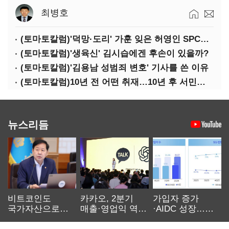
최병호
(토마토칼럼)'덕망·도리' 가훈 잊은 허영인 SPC그룹 회장
(토마토칼럼)'생육신' 김시습에겐 후손이 있을까?
(토마토칼럼)'김용남 성범죄 변호' 기사를 쓴 이유
(토마토칼럼)10년 전 어떤 취재…10년 후 서민석·박상용
뉴스리듬
비트코인도
카카오, 2분기
가입자 증가
국가자산으로…'
매출·영업익 역대
·AIDC 성장…
보관·평가·처분'
최대…에이전트
SKT 2분기 성장