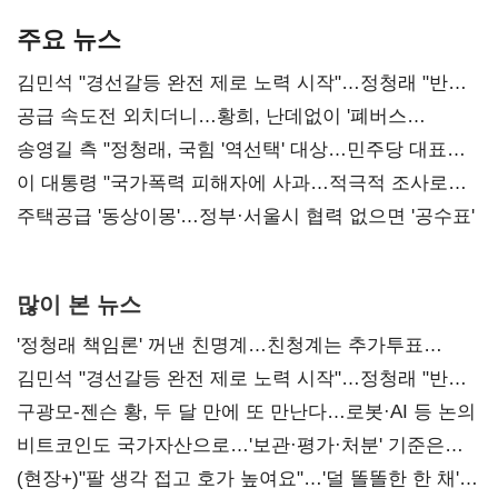
기준은 숙제
AI 수익화 관건
본궤도
주요 뉴스
김민석 "경선갈등 완전 제로 노력 시작"…정청래 "반명
공세 사과부터 해야"
공급 속도전 외치더니…황희, 난데없이 '폐버스
리모델링' 제안
송영길 측 "정청래, 국힘 '역선택' 대상…민주당 대표로
총선 지휘 못해"
이 대통령 "국가폭력 피해자에 사과…적극적 조사로
진실 밝혀야"
주택공급 '동상이몽'…정부·서울시 협력 없으면 '공수표'
많이 본 뉴스
'정청래 책임론' 꺼낸 친명계…친청계는 추가투표
때리기
김민석 "경선갈등 완전 제로 노력 시작"…정청래 "반명
공세 사과부터 해야"
구광모-젠슨 황, 두 달 만에 또 만난다…로봇·AI 등 논의
비트코인도 국가자산으로…'보관·평가·처분' 기준은
숙제
(현장+)"팔 생각 접고 호가 높여요"…'덜 똘똘한 한 채'