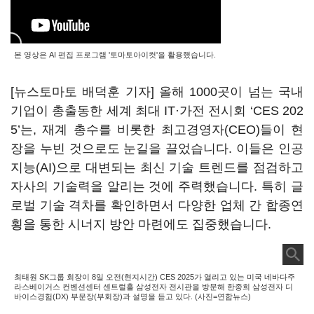
본 영상은 AI 편집 프로그램 '토마토아이컷'을 활용했습니다.
[뉴스토마토 배덕훈 기자] 올해
1000
곳이 넘는 국내
기업이 총출동한 세계 최대
IT
·가전 전시회
‘CES 202
5’는,
재계 총수를 비롯한 최고경영자
(CEO)
들이 현
장을 누빈 것으로도 눈길을 끌었습니다
.
이들은 인공
지능
(AI)
으로 대변되는 최신 기술 트렌드를 점검하고
자사의 기술력을 알리는 것에 주력했습니다.
특히 글
로벌 기술 격차를 확인하면서 다양한 업체 간 합종연
횡을 통한 시너지 방안 마련에도 집중했습니다
.
최태원 SK그룹 회장이 8일 오전(현지시간) CES 2025가 열리고 있는 미국 네바다주
라스베이거스 컨벤션센터 센트럴홀 삼성전자 전시관을 방문해 한종희 삼성전자 디
바이스경험(DX) 부문장(부회장)과 설명을 듣고 있다. (사진=연합뉴스)