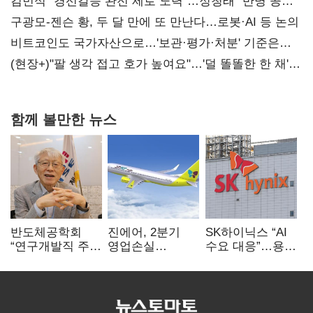
때리기
김민석 "경선갈등 완전 제로 노력"…정청래 "반명 공세
사과부터"
구광모-젠슨 황, 두 달 만에 또 만난다…로봇·AI 등 논의
비트코인도 국가자산으로…'보관·평가·처분' 기준은
숙제
(현장+)"팔 생각 접고 호가 높여요"…'덜 똘똘한 한 채'
20억 키맞추기
함께 볼만한 뉴스
반도체공학회
진에어, 2분기
SK하이닉스 “AI
“연구개발직 주
영업손실
수요 대응”…용인
52시간제
731억…유가
·청주 팹에 54조
개선해야”
상승 여파
투자