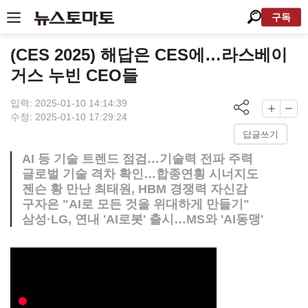
구독
(CES 2025) 해답은 CES에…라스베이
거스 누빈 CEO들
입력: 2025-01-10 14:14:39
수정: 2025-01-10 17:29:24
답글쓰기
AI 등 기술 트렌드 점검…기술력 전파 주력
글로벌 기술 격차 확인…합종연횡 시너지도
젠슨 황 만난 최태원, HBM 경쟁력 자신감
구자은 "AI로 모든 것을 위대하게 만들기"
삼성·LG, 연내 'AI로봇' 출시…MS와 'AI동맹'