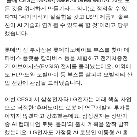
“
올해
CES
는
MAGA(Make All Great with AI,
AI로 모
든 것을 위대하게 만들기라는 의미
)
로 정의할 수 있
다
”
며
“
위기의식과 절실함을 갖고
LS
의 제품과 솔루
션이
AI
기술과 연계될 수 있도록 할 것
”
이라고 당부
했습니다
.
롯데의 신 부사장은 롯데이노베이트 부스를 찾아 메
타버스 플랫폼 칼리버스 등을 체험하고 전기차충전
기 이브이시스
(EVSIS)
전시를 둘러봤는데요
.
이외에
도
HL
만도와 모빌아이 등 부스를 살피며 모빌리티 산
업 전반에 관심을 드러냈습니다
.
이번
CES
에서 삼성전자와
LG
전자는 미래 핵심 사업
으로 낙점한
‘
휴머노이드 로봇
’
에 연구개발과 투자를
아끼지 않겠다고 강조했는데요
.
삼성전자는 상반기
중
AI
컴패니언 로봇
‘
볼리
’
의 출시 계획을 깜짝 발표
했는데요
. LG
전자도 가정용
AI
로봇인 이동형
AI
홈