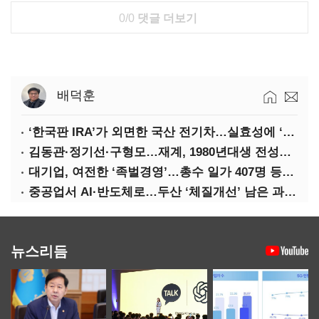
0/0
댓글 더보기
배덕훈
‘한국판 IRA’가 외면한 국산 전기차…실효성에 ‘의문’
김동관·정기선·구형모…재계, 1980년대생 전성시대
대기업, 여전한 ‘족벌경영’…총수 일가 407명 등기임원
중공업서 AI·반도체로…두산 ‘체질개선’ 남은 과제는
뉴스리듬