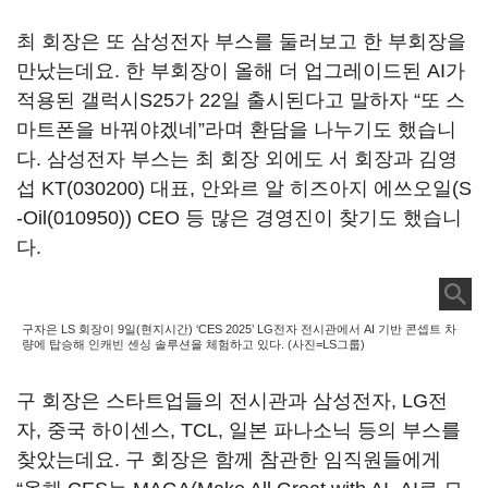
최 회장은 또 삼성전자 부스를 둘러보고 한 부회장을
만났는데요
.
한 부회장이 올해 더 업그레이드된
AI
가
적용된 갤럭시
S25
가
22
일 출시된다고 말하자
“
또 스
마트폰을 바꿔야겠네
”
라며 환담을 나누기도 했습니
다
.
삼성전자 부스는 최 회장 외에도 서 회장과 김영
섭
KT(030200)
대표
,
안와르 알 히즈아지 에쓰오일(
S
-Oil(010950)
)
CEO
등 많은 경영진이 찾기도 했습니
다
.
구자은 LS 회장이 9일(현지시간) ‘CES 2025’ LG전자 전시관에서 AI 기반 콘셉트 차
량에 탑승해 인캐빈 센싱 솔루션을 체험하고 있다. (사진=LS그룹)
구 회장은 스타트업들의 전시관과 삼성전자
, LG
전
자
,
중국 하이센스
, TCL,
일본 파나소닉 등의 부스를
찾았는데요
.
구 회장은 함께 참관한 임직원들에게