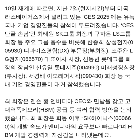
10
일 재계에 따르면, 지난
7
일
(
현지시간
)
부터 미국
라스베이거스에서 열리고 있는
‘CES 2025’
에는 유독
국내 기업 경영진들의 참석이 두드려졌습니다.
‘CES
단골 손님
’
인 최태원
SK
그룹 회장과 구자은
LS
그룹
회장 등 주요 그룹 총수를 비롯해 한종희
삼성전자(0
05930)
디바이스경험
(DX)
부문장
(
부회장
),
조주완
L
G전자(066570)
대표이사 사장
,
신동빈 롯데그룹 회
장의 장남인 신유열
롯데지주(004990)
미래성장실장
(
부사장
),
서경배
아모레퍼시픽(090430)
회장 등 국
내 기업 경영진들이 대거 참석했습니다
.
최 회장은 젠슨 황 엔비디아
CEO
와 만남을 갖고 고
대역폭메모리
(HBM)
공급 등 여러 협력 방안을 논의
했습니다
.
최 회장은 회동 이후
“
SK하이닉스(00066
0)
의 개발 속도가 엔비디아의 요구보다 빠르다
”
며
H
BM
개발 경쟁력에 자신감을 나타냈는데요
.