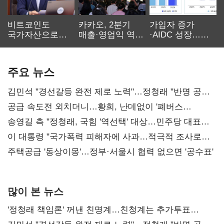
비트코인도
카카오, 2분기
가입자 증가
국가자산으로…'
매출·영업익 역대
·AIDC 성장…
보관·평가·처분'
최대…에이전트
SKT 2분기 성장
기준은 숙제
AI 수익화 관건
본궤도
주요 뉴스
김민석 "경선갈등 완전 제로 노력"…정청래 "반명 공세
사과부터"
공급 속도전 외치더니…황희, 난데없이 '폐버스
리모델링' 제안
송영길 측 "정청래, 국힘 '역선택' 대상…민주당 대표로
총선 지휘 못해"
이 대통령 "국가폭력 피해자에 사과…적극적 조사로
진실 밝혀야"
주택공급 '동상이몽'…정부·서울시 협력 없으면 '공수표'
많이 본 뉴스
'정청래 책임론' 꺼낸 친명계…친청계는 추가투표