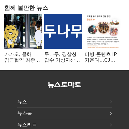
함께 볼만한 뉴스
카카오, 올해
두나무, 경찰청
티빙·콘텐츠 IP
임금협약 최종
압수 가상자산
키운다…CJ
타결…연봉 6.3%
보관 맡는다…
ENM, 하반기
인상·격려금
커스터디 사업
글로벌 확장 가속
300만원
최종 낙찰
뉴스
뉴스북
뉴스리듬