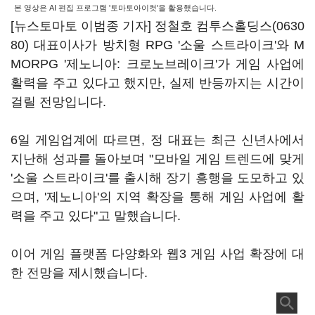
본 영상은 AI 편집 프로그램 '토마토아이컷'을 활용했습니다.
[뉴스토마토 이범종 기자] 정철호
컴투스홀딩스(0630
80)
대표이사가 방치형 RPG '소울 스트라이크'와 M
MORPG '제노니아: 크로노브레이크'가 게임 사업에
활력을 주고 있다고 했지만, 실제 반등까지는 시간이
걸릴 전망입니다.
6일 게임업계에 따르면, 정 대표는 최근 신년사에서
지난해 성과를 돌아보며 "모바일 게임 트렌드에 맞게
'소울 스트라이크'를 출시해 장기 흥행을 도모하고 있
으며, '제노니아'의 지역 확장을 통해 게임 사업에 활
력을 주고 있다"고 말했습니다.
이어 게임 플랫폼 다양화와 웹3 게임 사업 확장에 대
한 전망을 제시했습니다.