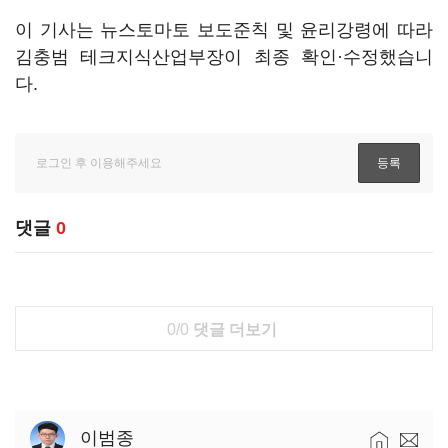
이 기사는 뉴스토마토 보도준칙 및 윤리강령에 따라
김충범 테크지식산업부장이 최종 확인·수정했습니
다.
댓글
0
0/0
댓글 더보기
이범종