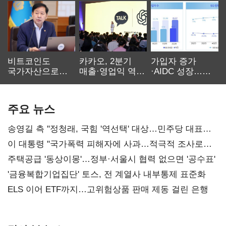
비트코인도
카카오, 2분기
가입자 증가
국가자산으로…'
매출·영업익 역대
·AIDC 성장…
보관·평가·처분'
최대…에이전트
SKT 2분기 성장
기준은 숙제
AI 수익화 관건
본궤도
주요 뉴스
송영길 측 "정청래, 국힘 '역선택' 대상…민주당 대표로
총선 지휘 못해"
이 대통령 "국가폭력 피해자에 사과…적극적 조사로
진실 밝혀야"
주택공급 '동상이몽'…정부·서울시 협력 없으면 '공수표'
'금융복합기업집단' 토스, 전 계열사 내부통제 표준화
ELS 이어 ETF까지…고위험상품 판매 제동 걸린 은행