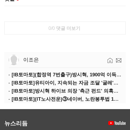
0/0
댓글 더보기
이조은
[IB토마토](합정역 7번출구)방시혁, 1900억 이득 논란…하이브 상장 진실은?
[IB토마토]유티아이, 지속되는 자금 조달 '굴레'…부채 리스크 고조
[IB토마토]방시혁 하이브 의장 '측근 펀드' 의혹…실상은 해외 투자 무산
[IB토마토](IT노사전운)③네이버, 노란봉투법 1호 되나…관건은 '진짜 주인'
뉴스리듬