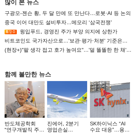
많이 본 뉴스
구광모-젠슨 황, 두 달 만에 또 만난다…로봇·AI 등 논의
중국 이어 대만도 설비투자…메모리 ‘삼국전쟁’
윙입푸드, 경영진 주가 부양 의지에 상한가
비트코인도 국가자산으로…'보관·평가·처분' 기준은
숙제
(현장+)"팔 생각 접고 호가 높여요"…'덜 똘똘한 한 채'
20억 키맞추기
함께 볼만한 뉴스
반도체공학회
진에어, 2분기
SK하이닉스 “AI
“연구개발직 주
영업손실
수요 대응”…용인
52시간제
731억…유가
·청주 팹에 54조