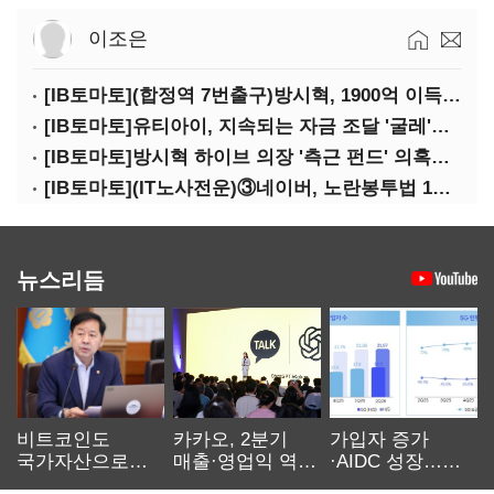
이조은
[IB토마토](합정역 7번출구)방시혁, 1900억 이득 논란…하이브 상장 진실은?
[IB토마토]유티아이, 지속되는 자금 조달 '굴레'…부채 리스크 고조
[IB토마토]방시혁 하이브 의장 '측근 펀드' 의혹…실상은 해외 투자 무산
[IB토마토](IT노사전운)③네이버, 노란봉투법 1호 되나…관건은 '진짜 주인'
뉴스리듬
비트코인도
카카오, 2분기
가입자 증가
국가자산으로…'
매출·영업익 역대
·AIDC 성장…
보관·평가·처분'
최대…에이전트
SKT 2분기 성장