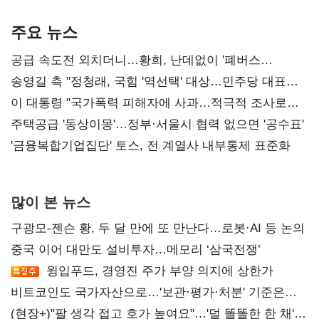
기준은 숙제
AI 수익화 관건
본궤도
주요 뉴스
공급 속도전 외치더니…황희, 난데없이 '폐버스
리모델링' 제안
송영길 측 "정청래, 국힘 '역선택' 대상…민주당 대표로
총선 지휘 못해"
이 대통령 "국가폭력 피해자에 사과…적극적 조사로
진실 밝혀야"
주택공급 '동상이몽'…정부·서울시 협력 없으면 '공수표'
'금융복합기업집단' 토스, 전 계열사 내부통제 표준화
많이 본 뉴스
구광모-젠슨 황, 두 달 만에 또 만난다…로봇·AI 등 논의
중국 이어 대만도 설비투자…메모리 ‘삼국전쟁’
윙입푸드, 경영진 주가 부양 의지에 상한가
비트코인도 국가자산으로…'보관·평가·처분' 기준은
숙제
(현장+)"팔 생각 접고 호가 높여요"…'덜 똘똘한 한 채'