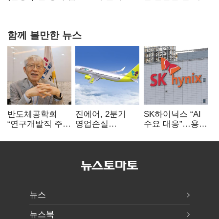
20억 키맞추기
함께 볼만한 뉴스
반도체공학회
진에어, 2분기
SK하이닉스 “AI
“연구개발직 주
영업손실
수요 대응”…용인
52시간제
731억…유가
·청주 팹에 54조
개선해야”
상승 여파
투자
뉴스
뉴스북