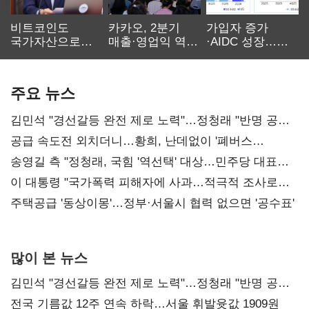
비트코인도
카카오, 2분기
가입자 증가
국가자산으로…'
매출·영업익 역대
·AIDC 성장…
보관·평가·처분'
최대…에이전트
SKT 2분기 성장
기준은 숙제
AI 수익화 관건
본궤도
주요 뉴스
김민석 "경선갈등 완전 제로 노력"…정청래 "반명 공세
사과부터"
공급 속도전 외치더니…황희, 난데없이 '폐버스
리모델링' 제안
송영길 측 "정청래, 국힘 '역선택' 대상…민주당 대표로
총선 지휘 못해"
이 대통령 "국가폭력 피해자에 사과…적극적 조사로
진실 밝혀야"
주택공급 '동상이몽'…정부·서울시 협력 없으면 '공수표'
많이 본 뉴스
김민석 "경선갈등 완전 제로 노력"…정청래 "반명 공세
사과부터"
전국 기름값 12주 연속 하락…서울 휘발윳값 1909원