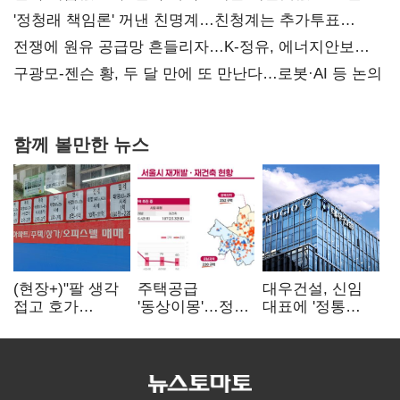
'정청래 책임론' 꺼낸 친명계…친청계는 추가투표
때리기
전쟁에 원유 공급망 흔들리자…K-정유, 에너지안보
핵심으로 재부상
구광모-젠슨 황, 두 달 만에 또 만난다…로봇·AI 등 논의
함께 볼만한 뉴스
(현장+)"팔 생각
주택공급
대우건설, 신임
접고 호가
'동상이몽'…정부
대표에 '정통
높여요"…'덜
·서울시 협력
대우맨' 이강석
똘똘한 한 채'
없으면 '공수표'
부사장 내정
20억 키맞추기