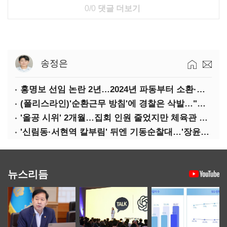
0/0
댓글 더보기
송정은
홍명보 선임 논란 2년…2024년 파동부터 소환·압색까지
(폴리스라인)'순환근무 방침'에 경찰은 삭발…"베테랑·수사력 보강 먼저"
'올공 시위' 2개월…집회 인원 줄었지만 체육관 봉쇄 계속
'신림동·서현역 칼부림' 뒤엔 기동순찰대…'장윤기 은폐·조작' 후엔 내부비리수사대
뉴스리듬