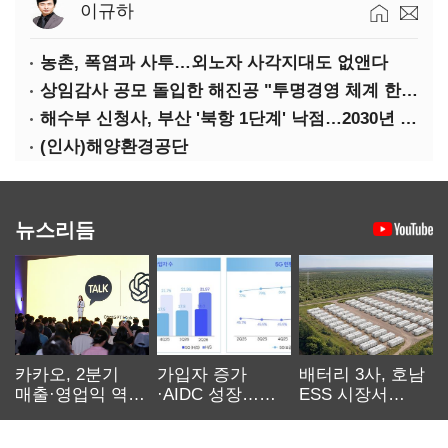
이규하
농촌, 폭염과 사투…외노자 사각지대도 없앤다
상임감사 공모 돌입한 해진공 "투명경영 체계 한층 강화"
해수부 신청사, 부산 '북항 1단계' 낙점…2030년 완공 목표
(인사)해양환경공단
뉴스리듬
카카오, 2분기
가입자 증가
배터리 3사, 호남
매출·영업익 역대
·AIDC 성장…
ESS 시장서
최대…에이전트
SKT 2분기 성장
‘격돌’
AI 수익화 관건
본궤도