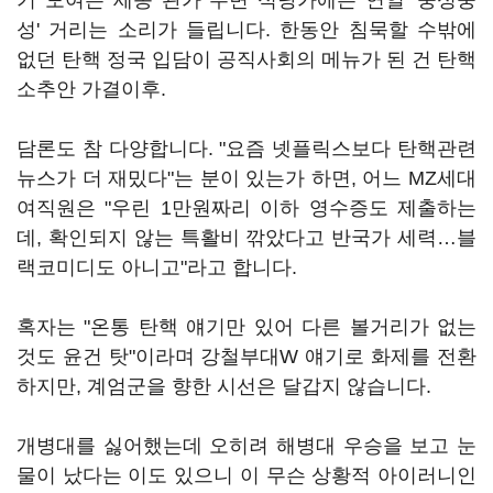
기 모여든 세종 관가 주변 식당가에는 연일 '웅성웅
성' 거리는 소리가 들립니다. 한동안 침묵할 수밖에
없던 탄핵 정국 입담이 공직사회의 메뉴가 된 건 탄핵
소추안 가결이후.
담론도 참 다양합니다. "요즘 넷플릭스보다 탄핵관련
뉴스가 더 재밌다"는 분이 있는가 하면, 어느 MZ세대
여직원은 "우린 1만원짜리 이하 영수증도 제출하는
데, 확인되지 않는 특활비 깎았다고 반국가 세력…블
랙코미디도 아니고"라고 합니다.
혹자는 "온통 탄핵 얘기만 있어 다른 볼거리가 없는
것도 윤건 탓"이라며 강철부대W 얘기로 화제를 전환
하지만, 계엄군을 향한 시선은 달갑지 않습니다.
개병대를 싫어했는데 오히려 해병대 우승을 보고 눈
물이 났다는 이도 있으니 이 무슨 상황적 아이러니인