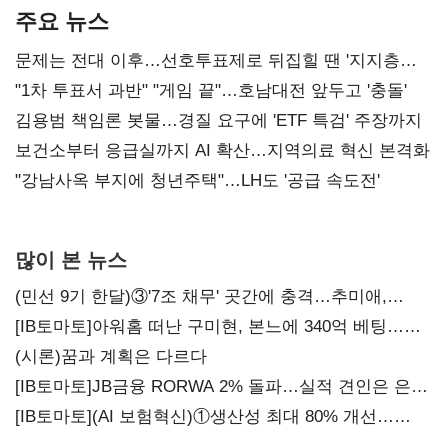
주요 뉴스
문제는 전대 이후…선호투표제로 뒤집힐 땐 '지지층
불복'
"1차 투표서 과반" "게임 끝"…호남대전 앞두고 '충돌'
김용범 책임론 봇물…경질 요구에 'ETF 특검' 주장까지
보건소부터 응급실까지 AI 확산…지역의료 혁신 본격화
"강남사옥 부지에 청년주택"…LH도 '공급 속도전'
많이 본 뉴스
(민선 9기 한달)③'7조 채무' 곳간에 충격…추미애,
20년만에 '비상재정' 선언 승부수
[IB토마토]아워홈 떠난 구미현, 본느에 340억 베팅…
가족 지배체제 구축
(시론)꿈과 계획은 다르다
[IB토마토]JB금융 RORWA 2% 돌파…실적 견인은 은행
아닌 캐피탈
[IB토마토](AI 보험혁신)①생산성 최대 80% 개선…
현실은 '실행 격차'