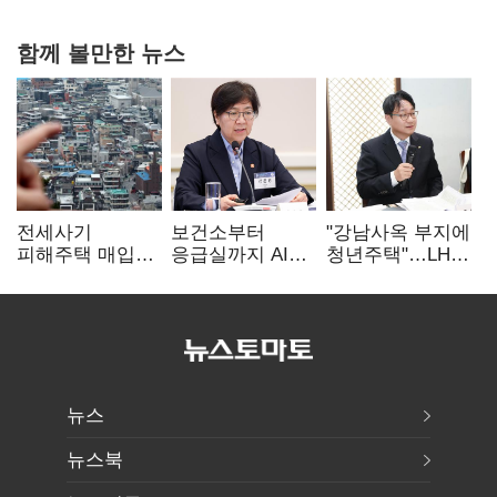
함께 볼만한 뉴스
전세사기
보건소부터
"강남사옥 부지에
피해주택 매입
응급실까지 AI
청년주택"…LH도
1만호 돌파…
확산…지역의료
'공급 속도전'
누적 피해자
혁신 본격화
4만278명
뉴스
뉴스북