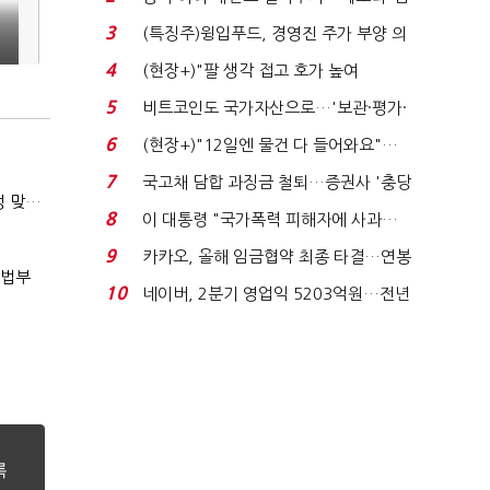
국전쟁’
3
(특징주)윙입푸드, 경영진 주가 부양 의
지에 상한가...
4
(현장+)"팔 생각 접고 호가 높여
요"…'덜 똘똘한 한 채' 20...
5
비트코인도 국가자산으로…'보관·평가·
처분' 기준은 ...
6
(현장+)"12일엔 물건 다 들어와요"…
빈 매대 채우며 문 연 ...
7
국고채 담합 과징금 철퇴…증권사 '충당
(마약범죄, 처벌에서 치료로)②(단독)"마약은 전염병…여성 맞춤형 재활과정 개발 중"
금 폭탄' 우려...
8
이 대통령 "국가폭력 피해자에 사과…
적극적 조사로 진...
9
카카오, 올해 임금협약 최종 타결…연봉
사법부
6.3% 인상·격려...
10
네이버, 2분기 영업익 5203억원…전년
비 0.2% 감소...