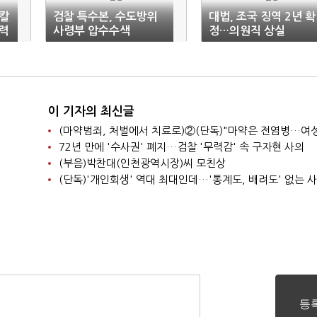
 칼
검찰 특수본, 수도방위
대법, 조국 징역 2년 확
력
사령부 압수수색
정…의원직 상실
이 기자의 최신글
72년 만에 '수사권' 폐지…검찰 '무력감' 속 구자현 사의
(부음)박찬대(인천광역시장)씨 모친상
(단독)'개인회생' 역대 최대인데…'통계도, 배려도' 없는 