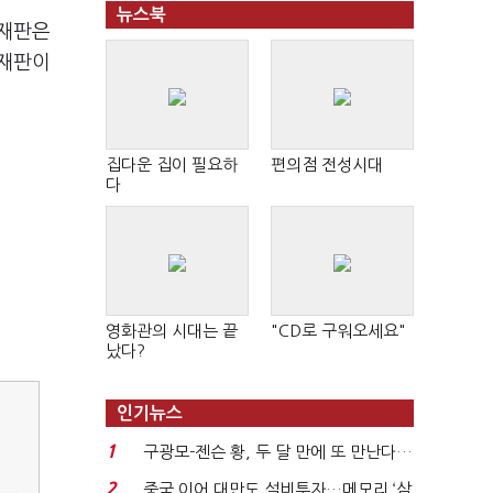
뉴스북
 재판은
 재판이
집다운 집이 필요하
편의점 전성시대
다
영화관의 시대는 끝
"CD로 구워오세요"
났다?
인기뉴스
1
구광모-젠슨 황, 두 달 만에 또 만난다…
로봇·AI 등 논...
2
중국 이어 대만도 설비투자…메모리 ‘삼