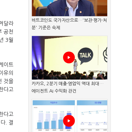
비트코인도 국가자산으로…'보관·평가·처
숨겨달라
분' 기준은 숙제
부 공천
년 3월
균게이트
 이유의
던 것을
카카오, 2분기 매출·영업익 역대 최대…
재한다고
에이전트 AI 수익화 관건
립한다고
다. 결