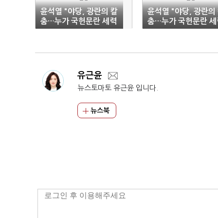
윤석열 "야당, 광란의 칼
윤석열 "야당, 광란의
춤…누가 국헌문란 세력
춤…누가 국헌문란 세
이냐"(2보)
이냐"(3보)
유근윤
뉴스토마토 유근윤 입니다.
뉴스북