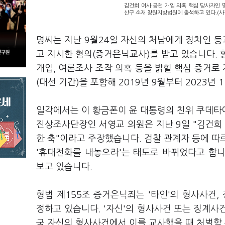
김건희 여사 공천 개입 의혹 핵심 당사자인 
산구 소재 창원지방법원에 출석하고 있다.(사
명씨는 지난 9월24일 자신의 처남에게 정치인 등과
고 지시한 혐의(증거은닉교사)를 받고 있습니다. 
개입, 여론조사 조작 의혹 등을 밝힐 핵심 증거로 
(대선 기간)을 포함해 2019년 9월부터 2023
일각에서는 이 황금폰이 윤 대통령의 친위 쿠데타
진상조사단장인 서영교 의원은 지난 9일 "김건희
한 축"이라고 주장했습니다. 검찰 관계자 등에 따
'휴대전화를 내놓으라'는 태도로 바뀌었다고 합니
보고 있습니다.
형법 제155조 증거은닉죄는 '타인'의 형사사건
정하고 있습니다. '자신'의 형사사건 또는 징계사
국 자신의 형사사건에서 이를 교사했을 때 처벌할 