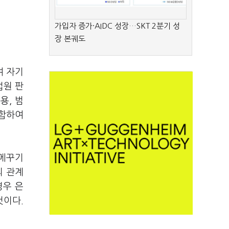
가입자 증가·AIDC 성장…SKT 2분기 성
장 본궤도
여 자기
법원 판
용, 범
종합하여
 메꾸기
의 관계
경우 은
것이다.