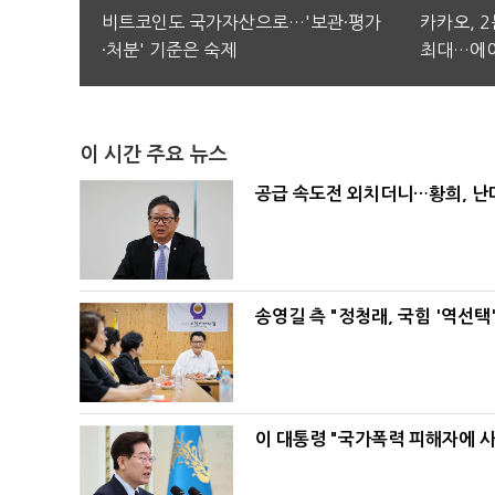
비트코인도 국가자산으로…'보관·평가
카카오, 
·처분' 기준은 숙제
최대…에이
이 시간 주요 뉴스
공급 속도전 외치더니…황희, 난
송영길 측 "정청래, 국힘 '역선
이 대통령 "국가폭력 피해자에 