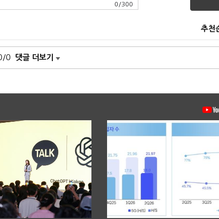
0
/
300
추천
0/0
댓글 더보기