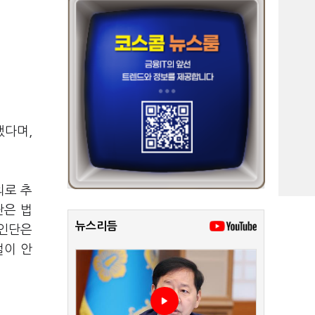
했다며,
의로 추
판은 법
뉴스리듬
호인단은
벌이 안