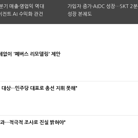
2분기 매출·영업익 역대
가입자 증가·AIDC 성장…SKT 2
전트 AI 수익화 관건
성장 본궤도
데없이 '폐버스 리모델링' 제안
택' 대상…민주당 대표로 총선 지휘 못해"
사과…적극적 조사로 진실 밝혀야"