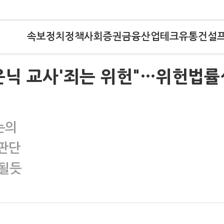
속보
정치
정책
사회
증권
금융
산업
테크
유통
건설
거은닉 교사'죄는 위헌"…위헌법률
논의
 판단
지될듯