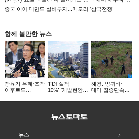
연 홈플러스
중국 이어 대만도 설비투자…메모리 ‘삼국전쟁’
함께 볼만한 뉴스
장윤기 은폐·조작
'FDI 실적
해경, 양귀비·
이후로도
10%'·'개발현안
대마 집중단속…
정보유출·
산적'…
4개월 동안
내부비위…경찰
인천경제청장
249명 검거
신뢰는 어디에
구원투수 찾기
뉴스