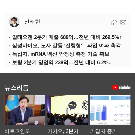
신태현
알테오젠 2분기 매출 689억…전년 대비 269.5%↑
삼성바이오, 노사 갈등 '진행형'…파업 여파 촉각
녹십자, mRNA 백신 안정성 측정 기술 확보
보령 2분기 영업익 238억…전년 대비 6.2%↓
뉴스리듬
비트코인도
카카오, 2분기
가입자 증가