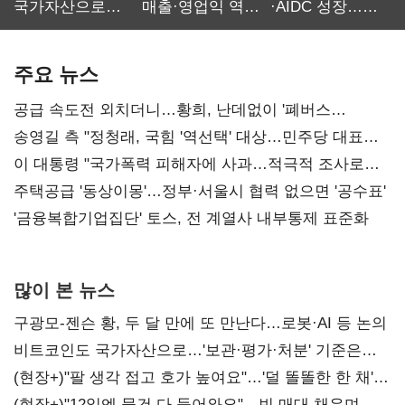
국가자산으로…'
매출·영업익 역대
·AIDC 성장…
보관·평가·처분'
최대…에이전트
SKT 2분기 성장
기준은 숙제
AI 수익화 관건
본궤도
주요 뉴스
공급 속도전 외치더니…황희, 난데없이 '폐버스
리모델링' 제안
송영길 측 "정청래, 국힘 '역선택' 대상…민주당 대표로
총선 지휘 못해"
이 대통령 "국가폭력 피해자에 사과…적극적 조사로
진실 밝혀야"
주택공급 '동상이몽'…정부·서울시 협력 없으면 '공수표'
'금융복합기업집단' 토스, 전 계열사 내부통제 표준화
많이 본 뉴스
구광모-젠슨 황, 두 달 만에 또 만난다…로봇·AI 등 논의
비트코인도 국가자산으로…'보관·평가·처분' 기준은
숙제
(현장+)"팔 생각 접고 호가 높여요"…'덜 똘똘한 한 채'
20억 키맞추기
(현장+)"12일엔 물건 다 들어와요"…빈 매대 채우며 문