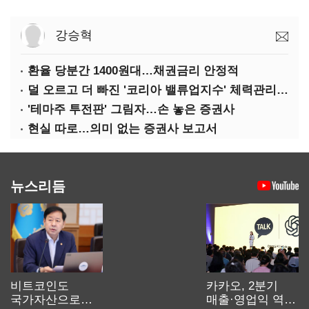
강승혁
환율 당분간 1400원대…채권금리 안정적
덜 오르고 더 빠진 '코리아 밸류업지수' 체력관리 절실
'테마주 투전판' 그림자…손 놓은 증권사
현실 따로…의미 없는 증권사 보고서
뉴스리듬
비트코인도
카카오, 2분기
국가자산으로…'
매출·영업익 역대