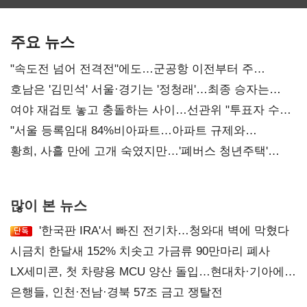
보관·평가·처분'
최대…에이전트
기준은 숙제
AI 수익화 관건
주요 뉴스
"속도전 넘어 전격전"에도…군공항 이전부터 주
52시간까지 '뇌관'
호남은 '김민석' 서울·경기는 '정청래'…최종 승자는
'안갯속'
여야 재검토 놓고 충돌하는 사이…선관위 "투표자 수
오차 당연"
"서울 등록임대 84%비아파트…아파트 규제와
달리해야"
황희, 사흘 만에 고개 숙였지만…'폐버스 청년주택'
후폭풍
많이 본 뉴스
'한국판 IRA'서 빠진 전기차…청와대 벽에 막혔다
시금치 한달새 152% 치솟고 가금류 90만마리 폐사
LX세미콘, 첫 차량용 MCU 양산 돌입…현대차·기아에
공급
은행들, 인천·전남·경북 57조 금고 쟁탈전