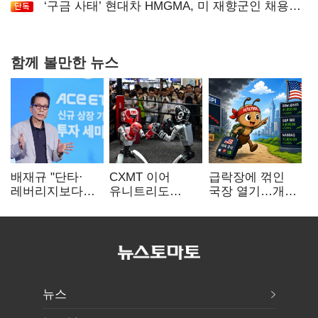
‘구금 사태’ 현대차 HMGMA, 미 재향군인 채용
확대로 분위기 반전
함께 볼만한 뉴스
배재규 "단타·
CXMT 이어
급락장에 꺾인
레버리지보다
유니트리도
국장 열기…개인
성장산업
출격…국내 증시
자금도 다시
장기투자…
영향 '촉각'
해외로
변동성 견뎌야"
뉴스