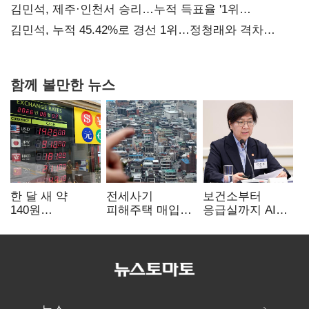
사과부터"
김민석, 제주·인천서 승리…누적 득표율 '1위
탈환'(종합)
김민석, 누적 45.42%로 경선 1위…정청래와 격차
0.86%p(2보)
함께 볼만한 뉴스
한 달 새 약
전세사기
보건소부터
140원
피해주택 매입
응급실까지 AI
급락…'역대급
1만호 돌파…
확산…지역의료
엔저'에 원화
누적 피해자
혁신 본격화
변곡점
4만278명