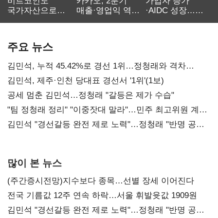
비트코인도
카카오, 2분기
가입자 증가
국가자산으로…'
매출·영업익 역대
·AIDC 성장…
보관·평가·처분'
최대…에이전트
SKT 2분기 성장
기준은 숙제
AI 수익화 관건
본궤도
주요 뉴스
김민석, 누적 45.42%로 경선 1위…정청래와 격차
0.86%p(2보)
김민석, 제주·인천 당대표 경선서 '1위'(1보)
공세 멈춘 김민석…정청래 "갈등은 제가 수습"
"팀 정청래 정리" "이중잣대 말라"…민주 최고위원 계파
다툼 격화
김민석 "경선갈등 완전 제로 노력"…정청래 "반명 공세
사과부터"
많이 본 뉴스
(주간증시전망)지수보다 종목…선별 장세 이어진다
전국 기름값 12주 연속 하락…서울 휘발윳값 1909원
김민석 "경선갈등 완전 제로 노력"…정청래 "반명 공세