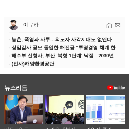
이규하
농촌, 폭염과 사투…외노자 사각지대도 없앤다
상임감사 공모 돌입한 해진공 "투명경영 체계 한층 강화"
해수부 신청사, 부산 '북항 1단계' 낙점…2030년 완공 목표
(인사)해양환경공단
뉴스리듬