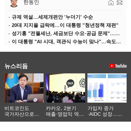
한동인
규제 역설…세제개편안 '누더기' 수순
20대 지지율 급락에…이 대통령 "청년정책 재편"
성기홍 "전월세난, 세금보단 수요·공급 문제"…닥공 시사
이 대통령 "AI 시대, 객관식 수능이 맞나"…속도전 '경계'
뉴스리듬
비트코인도
카카오, 2분기
가입자 증가
국가자산으로…'
매출·영업익 역대
·AIDC 성장…
보관·평가·처분'
최대…에이전트
SKT 2분기 성장
기준은 숙제
AI 수익화 관건
본궤도