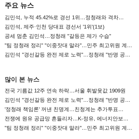
주요 뉴스
김민석, 누적 45.42%로 경선 1위…정청래와 격차
0.86%p(2보)
김민석, 제주·인천 당대표 경선서 '1위'(1보)
공세 멈춘 김민석…정청래 "갈등은 제가 수습"
"팀 정청래 정리" "이중잣대 말라"…민주 최고위원 계파
다툼 격화
김민석 "경선갈등 완전 제로 노력"…정청래 "반명 공세
사과부터"
많이 본 뉴스
전국 기름값 12주 연속 하락…서울 휘발윳값 1909원
김민석 "경선갈등 완전 제로 노력"…정청래 "반명 공세
사과부터"
'정청래 책임론' 꺼낸 친명계…친청계는 추가투표
때리기
전쟁에 원유 공급망 흔들리자…K-정유, 에너지안보
핵심으로 재부상
"팀 정청래 정리" "이중잣대 말라"…민주 최고위원 계파
다툼 격화