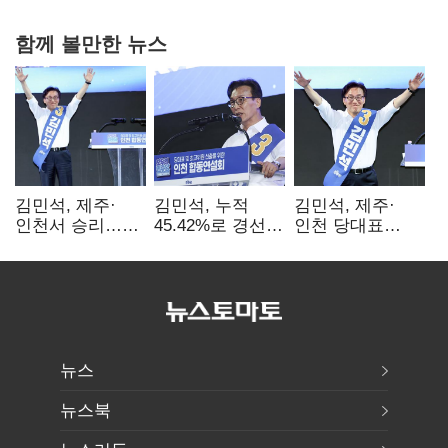
함께 볼만한 뉴스
김민석, 제주·
김민석, 누적
김민석, 제주·
인천서 승리…
45.42%로 경선
인천 당대표
누적 득표율 '1위
1위…정청래와
경선서 '1위'(1보)
탈환'(종합)
격차
0.86%p(2보)
뉴스
뉴스북