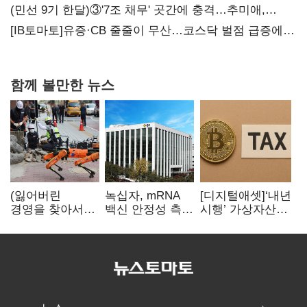
(민선 9기 한달)③'7조 채무' 곳간에 충격…추미애,
20년만에 '비상재정' 선언 승부수
[IB토마토]유증·CB 줄줄이 무산…코스닥 벌점 급증에
상폐 압박
함께 볼만한 뉴스
(잃어버린
녹십자, mRNA
[디지털애셋]‘내년
경영을 찾아서)
백신 안정성 측정
시행’ 가상자산
발베크행 열차와
기술 확보
과세, 연말 국회
속도의 환상:
문턱 넘을까
디지털 전환과
물류 혁신의
포용적 노동 전략