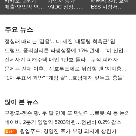
카카오, 2분기
가입자 증가
배터리 3사, 호남
매출·영업익 역대
·AIDC 성장…
ESS 시장서
최대…에이전트
SKT 2분기 성장
‘격돌’
AI 수익화 관건
본궤도
주요 뉴스
정청래 때리는 '김용'…더 세진 '대통령 최측근' 입
트럼프, 폴리실리콘 파생상품에 15% 관세…"미 산업
재건"
전세사기 피해주택 매입 1만호 돌파…누적 피해자
4만278명
문제는 전대 이후…선호투표제로 뒤집힐 땐 '지지층
불복'
"1차 투표서 과반" "게임 끝"…호남대전 앞두고 '충돌'
많이 본 뉴스
구광모-젠슨 황, 두 달 만에 또 만난다…로봇·AI 등 논의
네이버, 2분기 영업익 5203억원…전년비 0.2% 감소
윙입푸드, 경영진 주가 부양 의지에 상한가