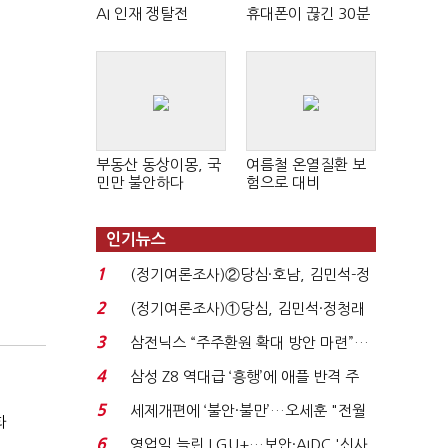
AI 인재 쟁탈전
휴대폰이 끊긴 30분
부동산 동상이몽, 국
여름철 온열질환 보
민만 불안하다
험으로 대비
인기뉴스
1
(정기여론조사)②당심·호남, 김민석-정
청래 '초접전'...
2
(정기여론조사)①당심, 김민석·정청래
'초접전'…대통령 ...
3
삼전닉스 “주주환원 확대 방안 마련”…
로이터에 성명...
4
삼성 Z8 역대급 ‘흥행’에 애플 반격 주
목…9월 ‘폴...
5
세제개편에 ‘불안·불만’…오세훈 "전월
화
세 구하기 더 ...
6
영업익 늘린 LGU+…보안·AIDC '신사