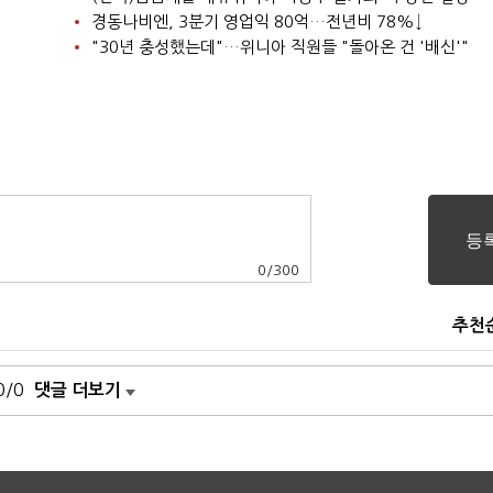
경동나비엔, 3분기 영업익 80억…전년비 78%↓
"30년 충성했는데"…위니아 직원들 "돌아온 건 '배신'"
0
/
300
추천
0/0
댓글 더보기