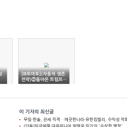
정
[IB토마토](자동차 생존
전략)②돌아온 트럼프…
반도체 공급망 다시 흔
들리나
이 기자의 최신글
니
무림·한솔, 관세 직격…깨끗한나라·유한킴벌리, 수익성 악
(단독)임금체불 대유위니아 박영우 일가의 '수상한 별장'