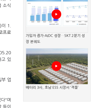
급 소식
)
이 1.
코프로
가입자 증가·AIDC 성장…SKT 2분기 성
장 본궤도
5.20
하고 있
일부 업
배터리 3사, 호남 ESS 시장서 ‘격돌’
있다"며
담 등이