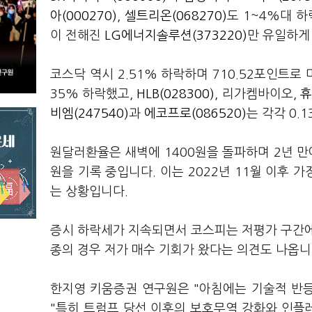
아(000270)
,
셀트리온(068270)
도 1~4%대 
이 전해진
LG에너지솔루션(373220)
만 유일하게
코스닥 역시 2.51% 하락하며 710.52포인트로
35% 하락했고,
HLB(028300)
, 리가켐바이오,
휴
비엠(247540)
과
에코프로(086520)
는 각각 0.
원달러환율은 새벽에 1400원을 돌파하며 2년 만에 
원을 기록 중입니다. 이는 2022년 11월 이후 
는 상황입니다.
증시 하락세가 지속되면서 코스피는 저평가 구간에
종의 경우 저가 매수 기회가 왔다는 의견도 나옵
한지영 키움증권 연구원은 "아침에는 기술적 반등
"특히 트럼프 당선 이후의 보호무역 강화와 인플레