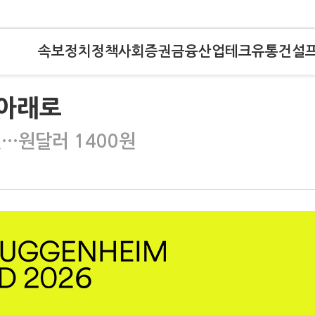
속보
정치
정책
사회
증권
금융
산업
테크
유통
건설
 아래로
원…원달러 1400원