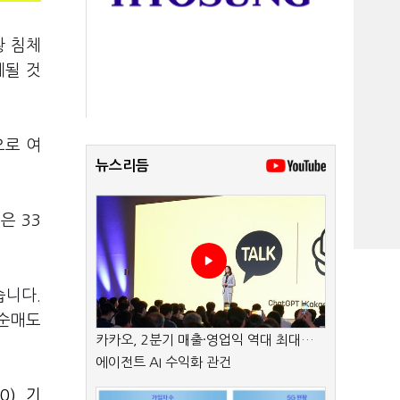
황 침체
제될 것
으로 여
뉴스리듬
은 33
습니다.
 순매도
카카오, 2분기 매출·영업익 역대 최대…
에이전트 AI 수익화 관건
0)
,
기