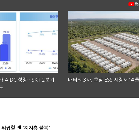
·AIDC 성장…SKT 2분기
배터리 3사, 호남 ESS 시장서 ‘격돌
도
뒤집힐 땐 '지지층 불복'