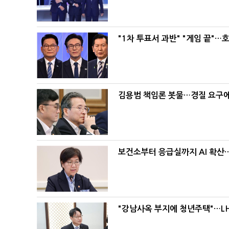
"1차 투표서 과반" "게임 끝"…
김용범 책임론 봇물…경질 요구에 
보건소부터 응급실까지 AI 확산
"강남사옥 부지에 청년주택"…LH