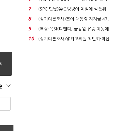
업 드라이브'...
7
(SPC 민낯)④솜방망이 처벌에 식품위
생법 위반 반복...
8
(정기여론조사)⑤이 대통령 지지율 47.
7%…일주일 만에 ...
9
(특징주)SK디앤디, 금감원 유증 제동에
장 초반 상한가...
10
(정기여론조사)④최고위원 최민희·박선
원 '양강'…서미...
순