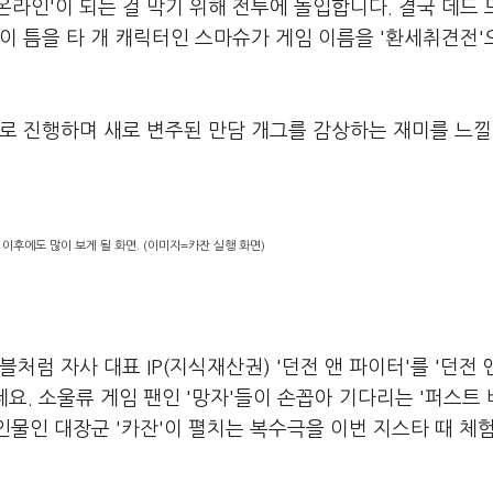
라인'이 되는 걸 막기 위해 전투에 돌입합니다. 결국 데드
이 틈을 타 개 캐릭터인 스마슈가 게임 이름을 '환세취견전'
로 진행하며 새로 변주된 만담 개그를 감상하는 재미를 느낄
 이후에도 많이 보게 될 화면. (이미지=카잔 실행 화면)
럼 자사 대표 IP(지식재산권) '던전 앤 파이터'를 '던전 
는데요. 소울류 게임 팬인 '망자'들이 손꼽아 기다리는 '퍼스트
인물인 대장군 '카잔'이 펼치는 복수극을 이번 지스타 때 체