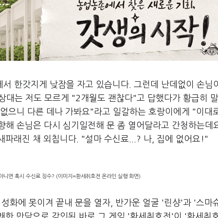
에서 한갓지게 낮잠을 자고 있습니다. 그런데 난데없이 손님
 상대는 저도 모르게 "2개월도 괜찮다"고 답했다가 황급히 
심 없으니 다른 데나 가봐요"라고 일갈하는 호랑이에게 "이대
 향해 손님은 다시 심기일전해 문 좀 열어달라고 간청하는데요
래진 채 외칩니다. "설마 수신료...? 나, 집에 없어요!"
아니면 혹시 수신료 징수? (이미지=환세취호전 온라인 실행 화면)
성화에 못이겨 끝내 문을 열자, 반가운 얼굴 '린샹'과 '스마
한 만담으로 각인된 바로 그 게임 '환세취호전'이 '환세취