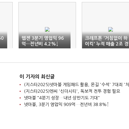
50
웹젠 3분기 영업익 96
크래프톤 '거침없이 하
억…전년비 4.2%↓
이킥' 누적 매출 2조 경
신
이 기자의 최신글
(지스타2025)넷마블 게임패드 활용, 몬길 '수석' 7대죄 '차
(지스타2025)엔씨 '신더시티', 독보적 전투 경험 필요
넷마블 "4분기 성장…내년 상반기도 기대"
넷마블, 3분기 영업익 909억…전년비 38.8%↑