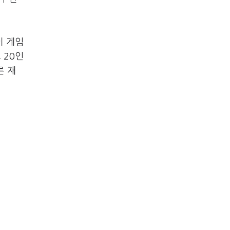
이 게임
 20인
른 재