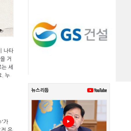
이 나타
말을 거
로는 세
. 누
뉴스리듬
슈'가
호전 온