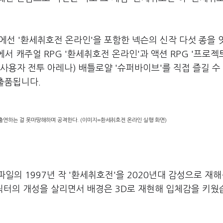
4'에선 '환세취호전 온라인'을 포함한 넥슨의 신작 다섯 종을 
서 캐주얼 RPG '환세취호전 온라인'과 액션 RPG '프로젝
다중 사용자 전투 아레나) 배틀로얄 '슈퍼바이브'를 직접 즐길 수
 출품됩니다.
 출연하는 걸 못마땅해하며 공격한다. (이미지=환세취호전 온라인 실행 화면)
일의 1997년 작 '환세취호전'을 2020년대 감성으로 재
캐릭터의 개성을 살리면서 배경은 3D로 재현해 입체감을 키웠