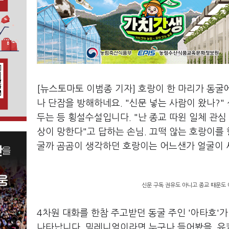
[뉴스토마토 이범종 기자] 호랑이 한 마리가 동굴
나 단잠을 방해하네요. "신문 넣는 사람이 왔나?"
두는 등 횡설수설입니다. "난 종교 따윈 일체 관
상이 망한다"고 답하는 손님. 끄떡 않는 호랑이를
굴까 곰곰이 생각하던 호랑이는 어느샌가 얼굴이 새파
신문 구독 권유도 아니고 종교 때문도 
4차원 대화를 한참 주고받던 동굴 주인 '아타호'가 
나타납니다. 밀레니얼이라면 누구나 들어봤을, 유쾌