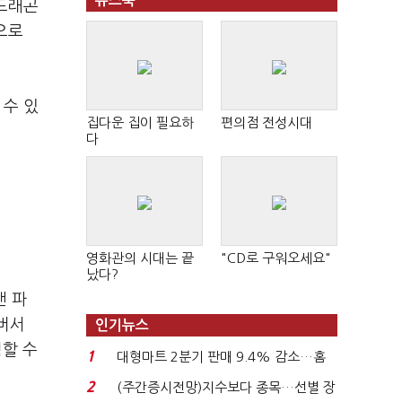
뉴스북
 드래곤
으로
 수 있
집다운 집이 필요하
편의점 전성시대
다
영화관의 시대는 끝
"CD로 구워오세요"
났다?
앤 파
 버서
인기뉴스
험할 수
1
대형마트 2분기 판매 9.4% 감소…홈
플러스 사태 여파...
2
(주간증시전망)지수보다 종목…선별 장