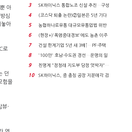
세 이어진다...
3
SK하이닉스 통합노조 신설 추진…구성
뿐 아
원 간 성과급 불...
4
(코스닥 퇴출 논란)②일본은 5년 기다
 방심
려주는데 우리는 ...
려놓아
5
농협하나로유통 대규모유통업법 위반
적발…공정위, 과...
6
(현장+)'폭염중대경보'에도 농촌 이주
노동자는 강행군…'야...
7
건설 한계기업 5년 새 3배↑…PF·주택
PC로
침체에 재무 ...
8
'100만' 호남·수도권 경선…운명의 일
주일
9
친명계 "정청래 지도부 당정 엇박자"…
친청계 "신천지 오...
는 던
10
SK하이닉스, 중 충칭 공장 지분매각 검
 모험을
토?…“확정된 바...
탑뷰·
가 연