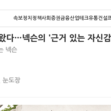
속보
정치
정책
사회
증권
금융
산업
테크
유통
건설
왔다…넥슨의 '근거 있는 자신감
는 넥슨
전 눈도장