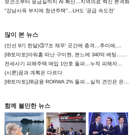
보건소부터 응급실까지 AI 확산…지역의료 혁신 본격화
"강남사옥 부지에 청년주택"…LH도 '공급 속도전'
많이 본 뉴스
(민선 9기 한달)③'7조 채무' 곳간에 충격…추미애,
20년만에 '비상재정' 선언 승부수
[IB토마토]아워홈 떠난 구미현, 본느에 340억 베팅…
가족 지배체제 구축
전세사기 피해주택 매입 1만호 돌파…누적 피해자
4만278명
(시론)꿈과 계획은 다르다
[IB토마토]JB금융 RORWA 2% 돌파…실적 견인은 은행
아닌 캐피탈
함께 볼만한 뉴스