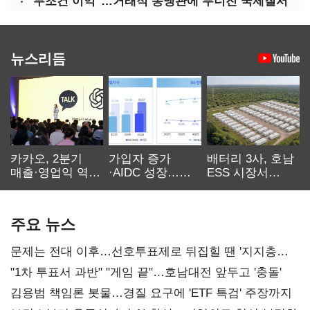
"무조건 이익"…거래적 동맹관에 무너진 국제질서
뉴스리듬
카카오, 2분기
가입자 증가
배터리 3사, 호남
매출·영업익 역대
·AIDC 성장…
ESS 시장서
최대…에이전트
SKT 2분기 성장
‘격돌’
AI 수익화 관건
본궤도
주요 뉴스
문제는 전대 이후…선호투표제로 뒤집힐 땐 '지지층
불복'
"1차 투표서 과반" "게임 끝"…호남대전 앞두고 '충돌'
김용범 책임론 봇물…경질 요구에 'ETF 특검' 주장까지