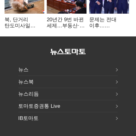
북, 단거리
20년간 9번 바뀐
문제는 전대
탄도미사일
세제…부동산·
이후…
발사…안보실
상속세만
선호투표제로
"즉각 중단 촉구"
건드렸다
뒤집힐 땐
'지지층 불복'
뉴스
뉴스북
뉴스리듬
토마토증권통 Live
IB토마토