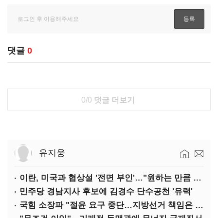
댓글
0
0/0
댓글 더보기
유지웅
이란, 미국과 협상설 '전면 부인'…"원하는 만큼 전쟁 가능"
민주당 경남지사 후보에 김경수 단수공천 '유력'
국힘 소장파 "절윤 요구 중단…지방선거 책임은 장동혁 몫"