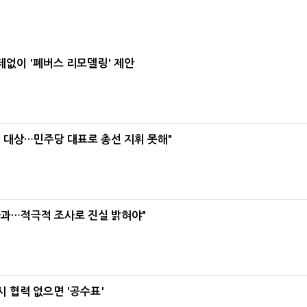
데없이 '폐버스 리모델링' 제안
택' 대상…민주당 대표로 총선 지휘 못해"
사과…적극적 조사로 진실 밝혀야"
 협력 없으면 '공수표'