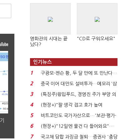
영화관의 시대는 끝
"CD로 구워오세요"
났다?
인기뉴스
1
구광모-젠슨 황, 두 달 만에 또 만난다…
로봇·AI 등 논...
2
중국 이어 대만도 설비투자…메모리 ‘삼
국전쟁’
3
(특징주)윙입푸드, 경영진 주가 부양 의
지에 상한가...
4
(현장+)"팔 생각 접고 호가 높여
요"…'덜 똘똘한 한 채' 20...
5
비트코인도 국가자산으로…'보관·평가·
분기
처분' 기준은 ...
6
(현장+)"12일엔 물건 다 들어와요"…
빈 매대 채우며 문 연 ...
7
국고채 담합 과징금 철퇴…증권사 '충당