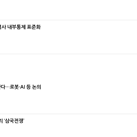
계열사 내부통제 표준화
난다…로봇·AI 등 논의
 ‘삼국전쟁’