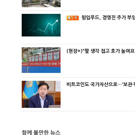
윙입푸드, 경영진 주가 부
(현장+)"팔 생각 접고 호가 높여요
비트코인도 국가자산으로…'보관·평
함께 볼만한 뉴스