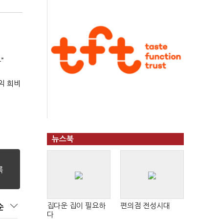
”
익 희비
뉴스북
집다운 집이 필요하
편의점 전성시대
순
다