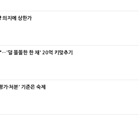
양 의지에 상한가
"…'덜 똘똘한 한 채' 20억 키맞추기
가·처분' 기준은 숙제