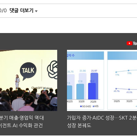
0/0
댓글 더보기
2분기 매출·영업익 역대
가입자 증가·AIDC 성장…SKT 2
전트 AI 수익화 관건
성장 본궤도