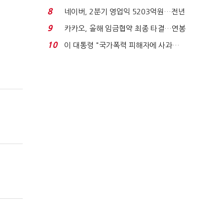
금 폭탄' 우려...
8
네이버, 2분기 영업익 5203억원…전년
비 0.2% 감소...
9
카카오, 올해 임금협약 최종 타결…연봉
6.3% 인상·격려...
10
이 대통령 "국가폭력 피해자에 사과…
적극적 조사로 진...