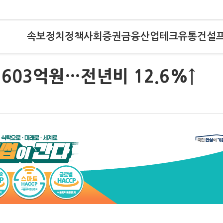
속보
정치
정책
사회
증권
금융
산업
테크
유통
건설
603억원…전년비 12.6%↑