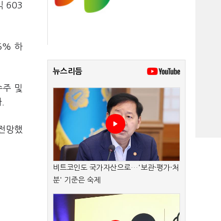
 603
5% 하
뉴스리듬
수주 및
.
 전망했
비트코인도 국가자산으로…'보관·평가·처
분' 기준은 숙제