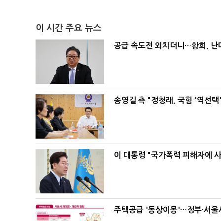
이 시간 주요 뉴스
공급 속도전 외치더니…황희, 난
송영길 측 "정청래, 국힘 '역선
이 대통령 "국가폭력 피해자에 
주택공급 '동상이몽'…정부·서울시