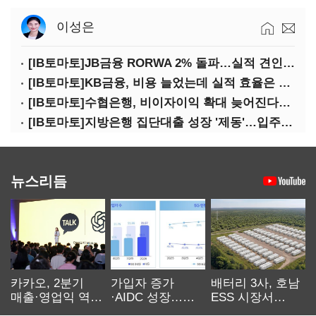
이성은
[IB토마토]JB금융 RORWA 2% 돌파…실적 견인은 은행 아닌 캐피탈
[IB토마토]KB금융, 비용 늘었는데 실적 효율은 개선…증권 호황 효과
[IB토마토]수협은행, 비이자이익 확대 늦어진다…공모운용사 인가 연말로
[IB토마토]지방은행 집단대출 성장 '제동'…입주절벽에 반사이익도 희박
뉴스리듬
카카오, 2분기
가입자 증가
배터리 3사, 호남
매출·영업익 역대
·AIDC 성장…
ESS 시장서
최대…에이전트
SKT 2분기 성장
‘격돌’