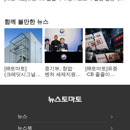
상폐 압박
함께 볼만한 뉴스
[IB토마토]
중기부, 창업·
[IB토마토]유증
(크레딧시그널)
벤처 세제지원
·CB 줄줄이
네패스, AI
강화…제3자
무산…코스닥
수혜에도
사업승계
벌점 급증에 상폐
레버리지 부담
과세특례 신설
압박
여전
뉴스
뉴스북