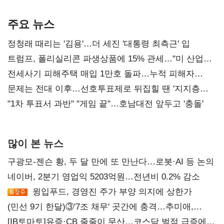
AI 수익화 관건
본궤도
주요 뉴스
정청래 때리는 '김용'…더 세진 '대통령 최측근' 입
트럼프, 폴리실리콘 파생상품에 15% 관세…"미 산업
재건"
전세사기 피해주택 매입 1만호 돌파…누적 피해자
4만278명
문제는 전대 이후…선호투표제로 뒤집힐 땐 '지지층
불복'
"1차 투표서 과반" "게임 끝"…호남대전 앞두고 '충돌'
많이 본 뉴스
구광모-젠슨 황, 두 달 만에 또 만난다…로봇·AI 등 논의
네이버, 2분기 영업익 5203억원…전년비 0.2% 감소
윙입푸드, 경영진 주가 부양 의지에 상한가
(민선 9기 한달)③'7조 채무' 곳간에 충격…추미애,
20년만에 '비상재정' 선언 승부수
[IB토마토]유증·CB 줄줄이 무산…코스닥 벌점 급증에