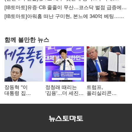
20년만에 '비상재정' 선언 승부수
[IB토마토]유증·CB 줄줄이 무산…코스닥 벌점 급증에
상폐 압박
[IB토마토]아워홈 떠난 구미현, 본느에 340억 베팅…
가족 지배체제 구축
함께 볼만한 뉴스
장동혁 "이
정청래 때리는
트럼프,
대통령 집
'김용'…더 세진
폴리실리콘
팔자마자 세금
'대통령 최측근'
파생상품에 15%
폭탄…'내로남불'"
입
관세…"미 산업
재건"