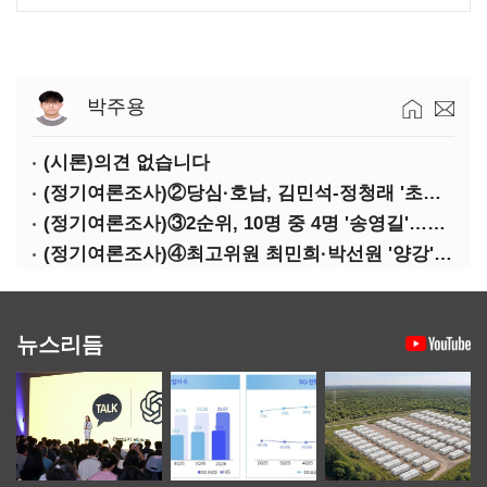
박주용
(시론)의견 없습니다
(정기여론조사)②당심·호남, 김민석-정청래 '초접전'
(정기여론조사)③2순위, 10명 중 4명 '송영길'…정청래 '한 자릿수'
(정기여론조사)④최고위원 최민희·박선원 '양강'…서미화·이성윤·임미애 뒤이어
뉴스리듬