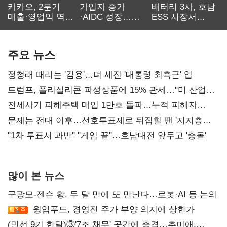
카카오, 2분기
가입자 증가
배터리 3사, 호남
매출·영업익 역대
·AIDC 성장…
ESS 시장서
최대…에이전트
SKT 2분기 성장
‘격돌’
AI 수익화 관건
본궤도
주요 뉴스
정청래 때리는 '김용'…더 세진 '대통령 최측근' 입
트럼프, 폴리실리콘 파생상품에 15% 관세…"미 산업
재건"
전세사기 피해주택 매입 1만호 돌파…누적 피해자
4만278명
문제는 전대 이후…선호투표제로 뒤집힐 땐 '지지층
불복'
"1차 투표서 과반" "게임 끝"…호남대전 앞두고 '충돌'
많이 본 뉴스
구광모-젠슨 황, 두 달 만에 또 만난다…로봇·AI 등 논의
윙입푸드, 경영진 주가 부양 의지에 상한가
(민선 9기 한달)③'7조 채무' 곳간에 충격…추미애,