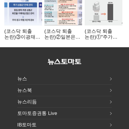
(코스닥 퇴출
(코스닥 퇴출
(코스닥 퇴출
논란)③이광재
논란)②일본은
논란)①"주가
"과속 잡더라도
5년
누르기 잡으려다
자동차 없애지는
기다려주는데
옥토 태운다"…
말아야"
우리는 당장
세법 개정안의
퇴출?…
맹점과 역설
시간만으론
부족한 코스닥
구하기
뉴스
뉴스북
뉴스리듬
토마토증권통 Live
IB토마토