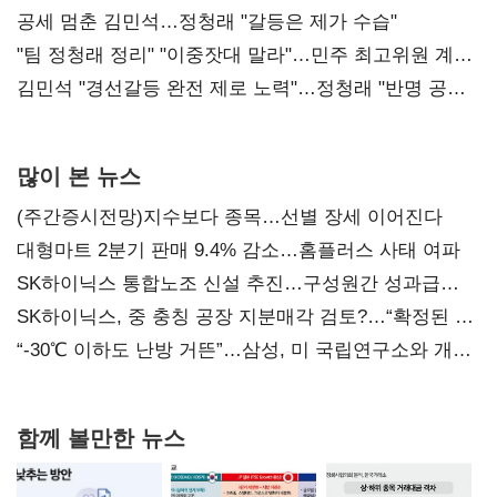
공세 멈춘 김민석…정청래 "갈등은 제가 수습"
"팀 정청래 정리" "이중잣대 말라"…민주 최고위원 계파
다툼 격화
김민석 "경선갈등 완전 제로 노력"…정청래 "반명 공세
사과부터"
많이 본 뉴스
(주간증시전망)지수보다 종목…선별 장세 이어진다
대형마트 2분기 판매 9.4% 감소…홈플러스 사태 여파
SK하이닉스 통합노조 신설 추진…구성원간 성과급
불만 확산
SK하이닉스, 중 충칭 공장 지분매각 검토?…“확정된 바
없어”
“-30℃ 이하도 난방 거뜬”…삼성, 미 국립연구소와 개발
협력
함께 볼만한 뉴스