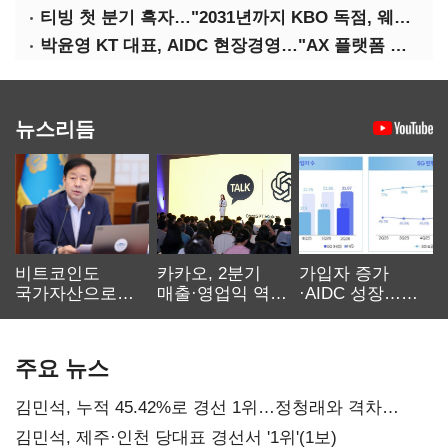
티빙 첫 분기 흑자…"2031년까지 KBO 독점, 웨이브 합병도 속도"
박윤영 KT 대표, AIDC 현장경영…"AX 플랫폼 핵심 인프라로 키운다"
뉴스리듬
비트코인도
카카오, 2분기
가입자 증가
국가자산으로…'
매출·영업익 역대
·AIDC 성장…
보관·평가·처분'
최대…에이전트
SKT 2분기 성장
기준은 숙제
AI 수익화 관건
본궤도
주요 뉴스
김민석, 누적 45.42%로 경선 1위…정청래와 격차
0.86%p(2보)
김민석, 제주·인천 당대표 경선서 '1위'(1보)