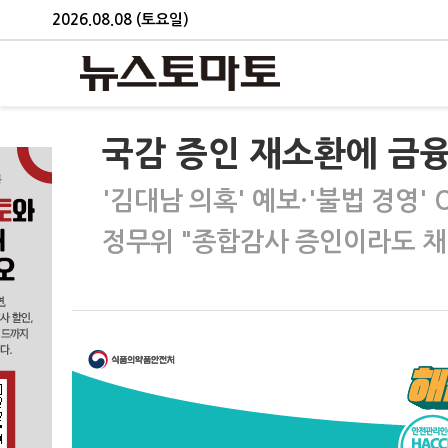
2026.08.08 (토요일)
국감 증인 재소환에 금융
'김대남 의혹' 예보·'불법 경영' 
정무위 "종합감사 증인이라도 채