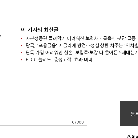
예보 '신중론'
이 기자의 최신글
윤
자본성증권 돌려막기 어려워진 보험사…콜옵션 부담 급증
당국, '포용금융' 저금리에 방점…성실 상환 차주는 '역차별
단독 가입 어려워진 실손, 보험료·보장 다 줄어든 5세대는?
PLCC 늘려도 '충성고객' 효과 미미
0
/
300
추천