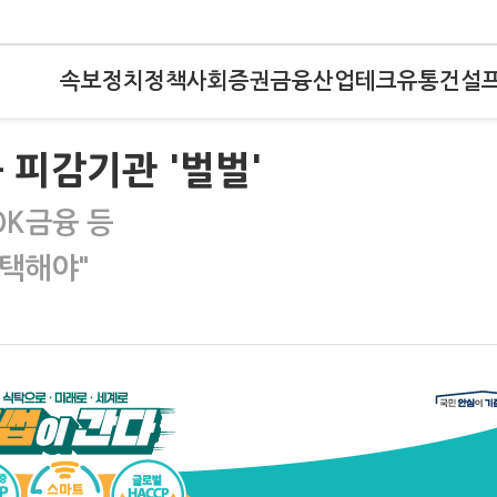
속보
정치
정책
사회
증권
금융
산업
테크
유통
건설
 피감기관 '벌벌'
OK금융 등
택해야"