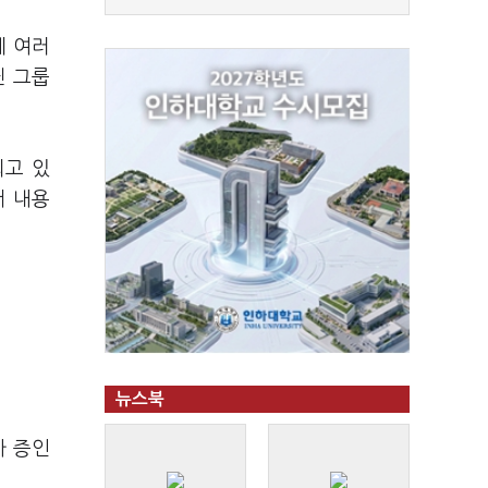
게 여러
닌 그룹
되고 있
서 내용
뉴스북
가 증인