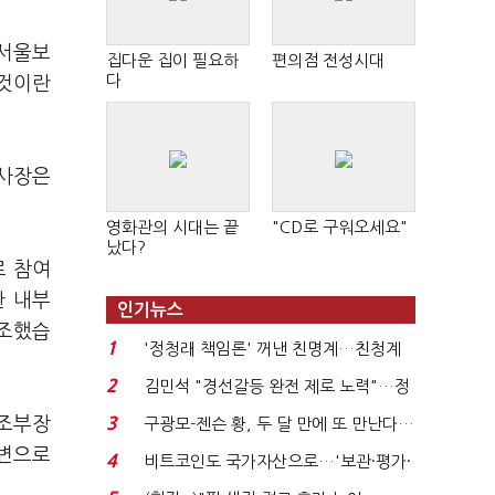
 서울보
집다운 집이 필요하
편의점 전성시대
다
 것이란
 사장은
영화관의 시대는 끝
"CD로 구워오세요"
났다?
로 참여
한 내부
인기뉴스
강조했습
1
'정청래 책임론' 꺼낸 친명계…친청계
는 추가투표 때리기...
2
김민석 "경선갈등 완전 제로 노력"…정
청래 "반명 공세 사...
기조부장
3
구광모-젠슨 황, 두 달 만에 또 만난다…
로봇·AI 등 논...
답변으로
4
비트코인도 국가자산으로…'보관·평가·
처분' 기준은 ...