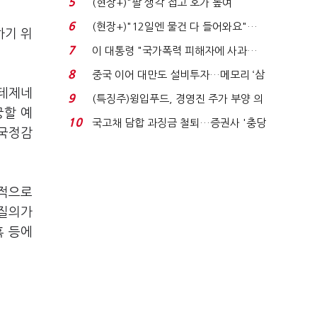
5
(현장+)"팔 생각 접고 호가 높여
요"…'덜 똘똘한 한 채' 20...
6
(현장+)"12일엔 물건 다 들어와요"…
하기 위
빈 매대 채우며 문 연 ...
7
이 대통령 "국가폭력 피해자에 사과…
적극적 조사로 진...
8
중국 이어 대만도 설비투자…메모리 ‘삼
테제네
국전쟁’
9
(특징주)윙입푸드, 경영진 주가 부양 의
궁할 예
지에 상한가...
10
국고채 담합 과징금 철퇴…증권사 '충당
 국정감
금 폭탄' 우려...
중적으로
 질의가
혹 등에