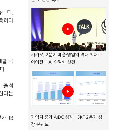
습니다.
부족하다
카카오, 2분기 매출·영업익 역대 최대…
개별 국
에이전트 AI 수익화 관건
다.
게 출석
 한다는
가입자 증가·AIDC 성장…SKT 2분기 성
해 JB
장 본궤도