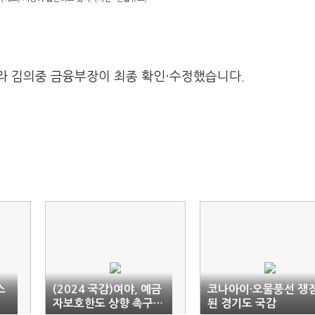
라 김의중 금융부장이 최종 확인·수정했습니다.
스
(2024 국감)여야, 예금
코나아이·오물풍선 쟁
자보호한도 상향 촉구…
된 경기도 국감