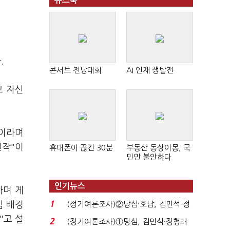
뉴스북
.
콘서트 전당대회
AI 인재 쟁탈전
고 자신
"이라며
신작"이
휴대폰이 끊긴 30분
부동산 동상이몽, 국
민만 불안하다
인기뉴스
하며 게
1
임 배경
(정기여론조사)②당심·호남, 김민석-정
청래 '초접전'...
"고 설
2
(정기여론조사)①당심, 김민석·정청래