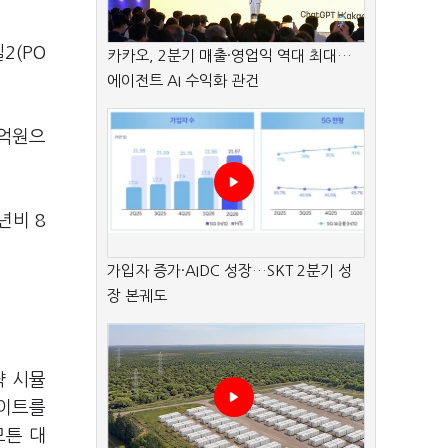
2(PO
카카오, 2분기 매출·영업익 역대 최대…
에이전트 AI 수익화 관건
3억원으
년비 8
가입자 증가·AIDC 성장…SKT 2분기 성
장 본궤도
략 시뮬
게이트를
모튼 대