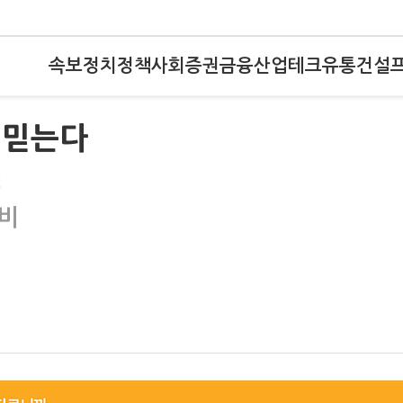
속보
정치
정책
사회
증권
금융
산업
테크
유통
건설
' 믿는다
평
준비
"