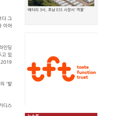
배터리 3사, 호남 ESS 시장서 ‘격돌’
보다 그
가 이어
그라인딩
두고 있
2019
의 '발
'가디스