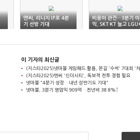
엔씨, 리니지 IP로 4분
비용이 관건…3분기 이
기 선방 기대
익, SKT·KT 늘고 LGU
주춤
이 기자의 최신글
(지스타2025)넷마블 게임패드 활용, 몬길 '수석' 7대죄 '차
(지스타2025)엔씨 '신더시티', 독보적 전투 경험 필요
넷마블 "4분기 성장…내년 상반기도 기대"
넷마블, 3분기 영업익 909억…전년비 38.8%↑