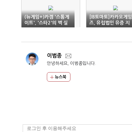
(뉴게임+)카겜 '스톰게
[IB토마토]카카오게임
이트', '스타2'의 벽 실
즈, 유럽법인 유증 지
감 나네
원…라이온하트 상장
'시동'
이범종
안녕하세요, 이범종입니다.
뉴스북