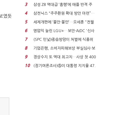
'초접전'…대통령 ...
3
삼성 Z8 역대급 ‘흥행’에 애플 반격 주
목…9월 ‘폴...
4
삼전닉스 “주주환원 확대 방안 마련”…
선보였듯
로이터에 성명...
5
세제개편에 ‘불안·불만’…오세훈 "전월
세 구하기 더 ...
6
영업익 늘린 LGU+…보안·AIDC '신사
업 드라이브'...
7
(SPC 민낯)④솜방망이 처벌에 식품위
생법 위반 반복...
8
기업은행, 소비자피해보상 부실심사·보
이스피싱 공시 ...
9
경상수지 또 역대 최고치…사상 첫 400
억달러에 '3% 성...
10
(정기여론조사)⑤이 대통령 지지율 47.
7%…일주일 만에 ...