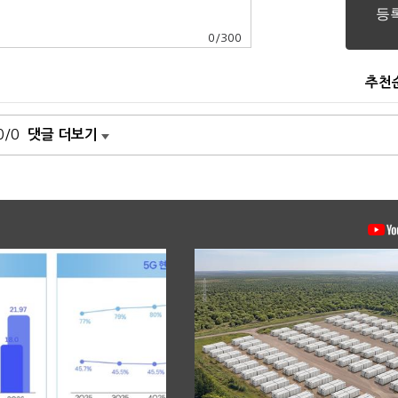
0
/
300
추천
0/0
댓글 더보기