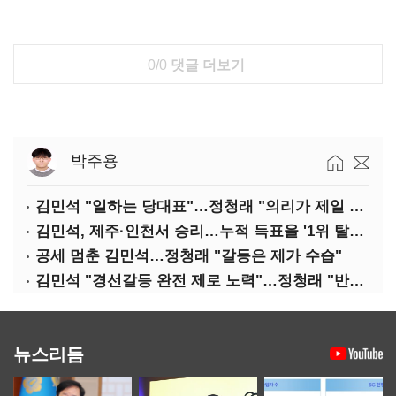
0/0
댓글 더보기
박주용
김민석 "일하는 당대표"…정청래 "의리가 제일 중요"
김민석, 제주·인천서 승리…누적 득표율 '1위 탈환'(종합)
공세 멈춘 김민석…정청래 "갈등은 제가 수습"
김민석 "경선갈등 완전 제로 노력"…정청래 "반명 공세 사과부터"
뉴스리듬