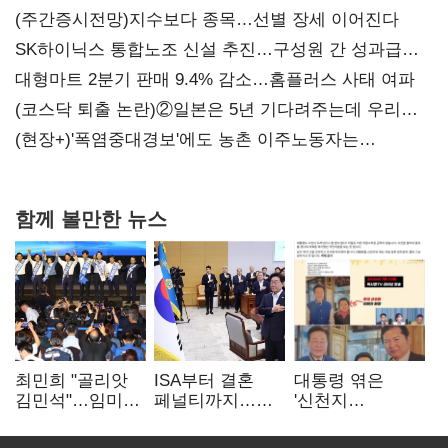
(주간증시전망)지수보다 종목…선별 장세 이어진다
SK하이닉스 통합노조 신설 추진…구성원 간 성과급
불만 확산
대형마트 2분기 판매 9.4% 감소…홈플러스 사태 여파
(코스닥 퇴출 논란)②일본은 5년 기다려주는데 우리는
당장 퇴출?…시간만으론 부족한 코스닥 구하기
(현장+)'폭염중대경보'에도 농촌 이주노동자는
강행군…'야외작업 중지' 권고도 무시
함께 볼만한 뉴스
최민희 "골리앗
ISA부터 결혼
대통령 엮은
김민석"…임미애
페널티까지…
'신천지
"부끄러운 줄
2030 지지율
사진조작'…친명
알아야"
하락에 '청년
"선 넘었다" 격앙