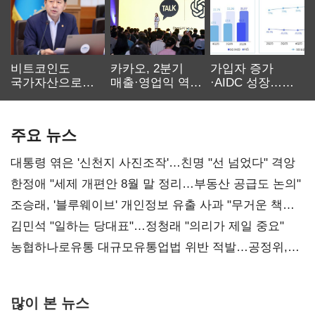
비트코인도
카카오, 2분기
가입자 증가
국가자산으로…'
매출·영업익 역대
·AIDC 성장…
보관·평가·처분'
최대…에이전트
SKT 2분기 성장
기준은 숙제
AI 수익화 관건
본궤도
주요 뉴스
대통령 엮은 '신천지 사진조작'…친명 "선 넘었다" 격앙
한정애 "세제 개편안 8월 말 정리…부동산 공급도 논의"
조승래, '블루웨이브' 개인정보 유출 사과 "무거운 책임
통감"
김민석 "일하는 당대표"…정청래 "의리가 제일 중요"
농협하나로유통 대규모유통업법 위반 적발…공정위,
과징금 4억6200만원 부과
많이 본 뉴스