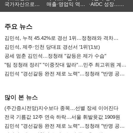
국가자산으로…'
매출·영업익 역대
·AIDC 성장…
보관·평가·처분'
최대…에이전트
SKT 2분기 성장
기준은 숙제
AI 수익화 관건
본궤도
주요 뉴스
김민석, 누적 45.42%로 경선 1위…정청래와 격차
0.86%p(2보)
김민석, 제주·인천 당대표 경선서 '1위'(1보)
공세 멈춘 김민석…정청래 "갈등은 제가 수습"
"팀 정청래 정리" "이중잣대 말라"…민주 최고위원 계파
다툼 격화
김민석 "경선갈등 완전 제로 노력"…정청래 "반명 공세
사과부터"
많이 본 뉴스
(주간증시전망)지수보다 종목…선별 장세 이어진다
전국 기름값 12주 연속 하락…서울 휘발윳값 1909원
김민석 "경선갈등 완전 제로 노력"…정청래 "반명 공세