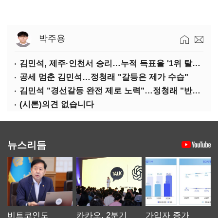
박주용
김민석, 제주·인천서 승리…누적 득표율 '1위 탈환'(종합)
공세 멈춘 김민석…정청래 "갈등은 제가 수습"
김민석 "경선갈등 완전 제로 노력"…정청래 "반명 공세 사과부터"
(시론)의견 없습니다
뉴스리듬
비트코인도
카카오, 2분기
가입자 증가