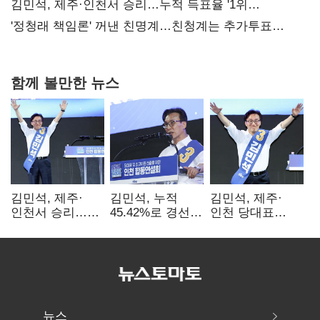
사과부터"
김민석, 제주·인천서 승리…누적 득표율 '1위
탈환'(종합)
'정청래 책임론' 꺼낸 친명계…친청계는 추가투표
때리기
함께 볼만한 뉴스
김민석, 제주·
김민석, 누적
김민석, 제주·
인천서 승리…
45.42%로 경선
인천 당대표
누적 득표율 '1위
1위…정청래와
경선서 '1위'(1보)
탈환'(종합)
격차
0.86%p(2보)
뉴스