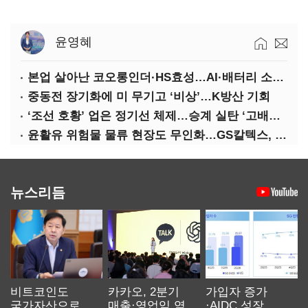
윤영혜
본업 살아난 코오롱인더·HS효성…AI·배터리 소재로 보폭 확대
중동전 장기화에 미 무기고 ‘비상’…K방산 기회
‘조선 호황’ 업은 정기선 체제…승계 실탄 ‘고배당’ 주목
윤활유 위험물 물류 현장도 무인화…GS칼텍스, 디지털 전환 가속
뉴스리듬
비트코인도
카카오, 2분기
가입자 증가
국가자산으로…'
매출·영업익 역대
·AIDC 성장…