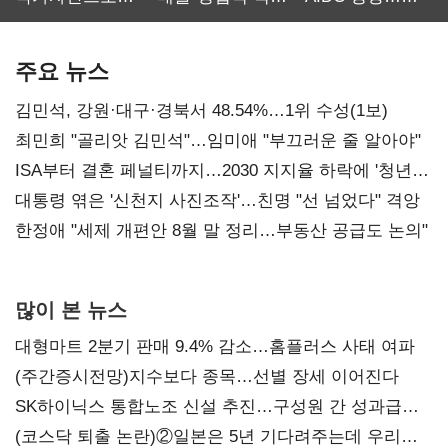
보관·평가·처분'
최대…에이전트
SKT 2분기 성장
기준은 숙제
AI 수익화 관건
본궤도
주요 뉴스
김민석, 강원·대구·경북서 48.54%…1위 수성(1보)
최민희 "골리앗 김민석"…임미애 "부끄러운 줄 알아야"
ISA부터 결혼 페널티까지…2030 지지율 하락에 '청년
챙기기'
대통령 엮은 '신천지 사진조작'…친명 "선 넘었다" 격앙
한정애 "세제 개편안 8월 말 정리…부동산 공급도 논의"
많이 본 뉴스
대형마트 2분기 판매 9.4% 감소…홈플러스 사태 여파
(주간증시전망)지수보다 종목…선별 장세 이어진다
SK하이닉스 통합노조 신설 추진…구성원 간 성과급
불만 확산
(코스닥 퇴출 논란)②일본은 5년 기다려주는데 우리는