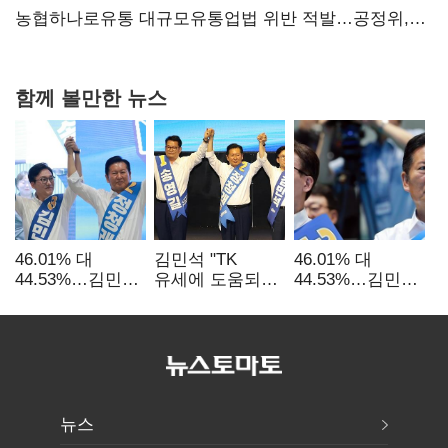
당장 퇴출?…시간만으론 부족한 코스닥 구하기
농협하나로유통 대규모유통업법 위반 적발…공정위,
과징금 4억6200만원 부과
함께 볼만한 뉴스
46.01% 대
김민석 "TK
46.01% 대
44.53%…김민석·
유세에 도움되는
44.53%…김민석·
정청래
당대표"…정청래
정청래
'초박빙'(종합
"벌써 대표된 양
'초박빙'(종합)
2보)
당직 배분"
뉴스