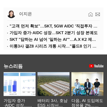
이지은
"고객 먼저 확보"…SKT, 5GW AIDC '직접투자 최소화'
가입자 증가·AIDC 성장…SKT 2분기 성장 본궤도
SKT "답하는 AI 넘어 '일하는 AI'"…A.X K2 제조·국방 확산
이통3사 갤Z8 시리즈 개통 시작…"폴드8 인기 가장 높아"
뉴스리듬
가입자 증가
배터리 3사, 호남
다음, AI 도입에도
·AIDC 성장…
ESS 시장서
점유율 2%…