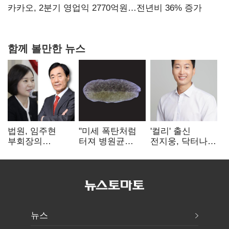
만에 다시 40%대
카카오, 2분기 영업익 2770억원…전년비 36% 증가
함께 볼만한 뉴스
법원, 임주현
"미세 폭탄처럼
'컬리' 출신
부회장의
터져 병원균
전지웅, 닥터나우
한미사이언스
박멸"
CMO 선임
주식 가압류 결정
뉴스