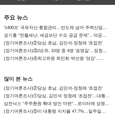
SKT 2분기 성장
‘격돌’
에이전트
본궤도
차별화가 관건
주요 뉴스
'1400조' 국유자산 통합관리…반도체 넘어 주력산업
구조혁신
성기홍 "전월세난, 세금보단 수요·공급 문제"…닥공
시사
(정기여론조사)②당심·호남, 김민석-정청래 '초접전'
(정기여론조사)③2순위, 10명 중 4명 '송영길'…정청래
'한 자릿수'
(정기여론조사)④최고위원 최민희·박선원 '양강'…
서미화·이성윤·임미애 뒤이어
많이 본 뉴스
(정기여론조사)②당심·호남, 김민석-정청래 '초접전'
(정기여론조사)①당심, 김민석·정청래 '초접전'…대통령
지지도 '50% 아래로'(종합)
삼전닉스 “주주환원 확대 방안 마련”…로이터에 성명
보내
(정기여론조사)⑤이 대통령 지지율 47.7%…일주일