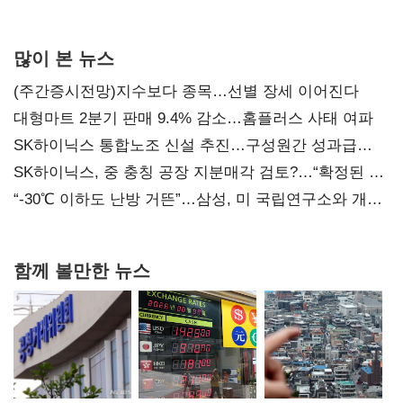
많이 본 뉴스
(주간증시전망)지수보다 종목…선별 장세 이어진다
대형마트 2분기 판매 9.4% 감소…홈플러스 사태 여파
SK하이닉스 통합노조 신설 추진…구성원간 성과급
불만 확산
SK하이닉스, 중 충칭 공장 지분매각 검토?…“확정된 바
없어”
“-30℃ 이하도 난방 거뜬”…삼성, 미 국립연구소와 개발
협력
함께 볼만한 뉴스