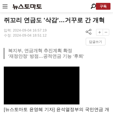
구독
쥐꼬리 연금도 '삭감'…거꾸로 간 개혁
입력: 2024-09-04 16:57:19
수정: 2024-09-04 18:51:12
답글쓰기
복지부, 연금개혁 추진계획 확정
'재정안정' 방점…공적연금 기능 '후퇴'
[뉴스토마토 윤영혜 기자] 윤석열정부의 국민연금 개