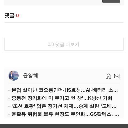
댓글
0
0/0
댓글 더보기
윤영혜
본업 살아난 코오롱인더·HS효성…AI·배터리 소재로 보폭 확대
중동전 장기화에 미 무기고 ‘비상’…K방산 기회
‘조선 호황’ 업은 정기선 체제…승계 실탄 ‘고배당’ 주목
윤활유 위험물 물류 현장도 무인화…GS칼텍스, 디지털 전환 가속