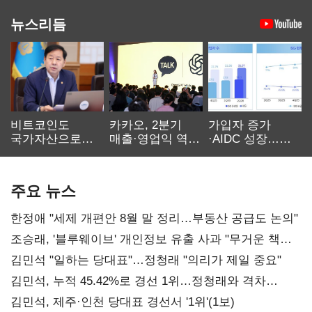
뉴스리듬
비트코인도
카카오, 2분기
가입자 증가
국가자산으로…'
매출·영업익 역대
·AIDC 성장…
보관·평가·처분'
최대…에이전트
SKT 2분기 성장
기준은 숙제
AI 수익화 관건
본궤도
주요 뉴스
한정애 "세제 개편안 8월 말 정리…부동산 공급도 논의"
조승래, '블루웨이브' 개인정보 유출 사과 "무거운 책임
통감"
김민석 "일하는 당대표"…정청래 "의리가 제일 중요"
김민석, 누적 45.42%로 경선 1위…정청래와 격차
0.86%p(2보)
김민석, 제주·인천 당대표 경선서 '1위'(1보)