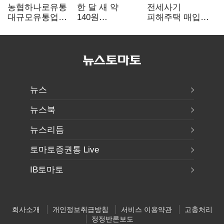
농협하나로유통
한 달 새 약
전세사기
대규모유통업법
140원
피해주택 매입
위반 적발…
급락…'역대급
1만호 돌파…
공정위, 과징금
엔저'에 원화
누적 피해자
4억6200만원
변곡점
4만278명
부과
뉴스
뉴스북
뉴스리듬
토마토증권통 Live
IB토마토
회사소개
개인정보취급방침
서비스 이용약관
고충처리
정정반론보도