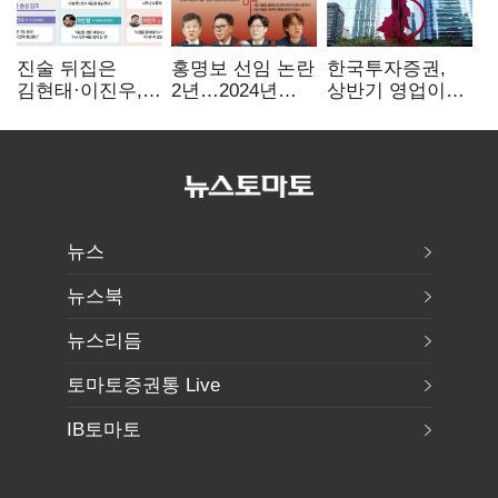
진술 뒤집은
홍명보 선임 논란
한국투자증권,
김현태·이진우,
2년…2024년
상반기 영업이익
박안수는 "국가에
파동부터 소환·
2조1701억 원…
헌신"…법정서
압색까지
전년비 89.1%↑
드러난 군
수뇌부의 민낯
뉴스
뉴스북
뉴스리듬
토마토증권통 Live
IB토마토