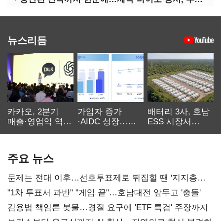
뉴스리듬
카카오, 2분기
가입자 증가
배터리 3사, 호남
매출·영업익 역대
·AIDC 성장…
ESS 시장서
최대…에이전트
SKT 2분기 성장
‘격돌’
AI 수익화 관건
본궤도
주요 뉴스
문제는 전대 이후…선호투표제로 뒤집힐 땐 '지지층
불복'
"1차 투표서 과반" "게임 끝"…호남대전 앞두고 '충돌'
김용범 책임론 봇물…경질 요구에 'ETF 특검' 주장까지