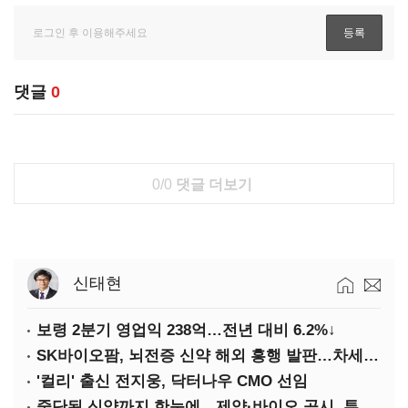
댓글
0
0/0
댓글 더보기
신태현
보령 2분기 영업익 238억…전년 대비 6.2%↓
SK바이오팜, 뇌전증 신약 해외 흥행 발판…차세대 신약 개발 속도
'컬리' 출신 전지웅, 닥터나우 CMO 선임
중단된 신약까지 한눈에…제약·바이오 공시, 투명해진다