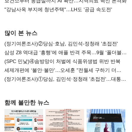
보건소부터 응급실까지 AI 확산…지역의료 혁신 본격화
"강남사옥 부지에 청년주택"…LH도 '공급 속도전'
많이 본 뉴스
(정기여론조사)②당심·호남, 김민석-정청래 '초접전'
삼성 Z8 역대급 ‘흥행’에 애플 반격 주목…9월 ‘폴더블
대전’
(SPC 민낯)④솜방망이 처벌에 식품위생법 위반 반복
세제개편에 ‘불안·불만’…오세훈 "전월세 구하기 더
힘들어질 것"
(정기여론조사)①당심, 김민석·정청래 '초접전'…대통령
지지도 '50% 아래로'(종합)
함께 볼만한 뉴스