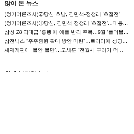
많이 본 뉴스
(정기여론조사)②당심·호남, 김민석-정청래 '초접전'
(정기여론조사)①당심, 김민석·정청래 '초접전'…대통령
지지도 '50% 아래로'(종합)
삼성 Z8 역대급 ‘흥행’에 애플 반격 주목…9월 ‘폴더블
대전’
삼전닉스 “주주환원 확대 방안 마련”…로이터에 성명
보내
세제개편에 ‘불안·불만’…오세훈 "전월세 구하기 더
힘들어질 것"
함께 볼만한 뉴스
보령 2분기
SK바이오팜,
게임산업법 전면
영업익 238억…
뇌전증 신약 해외
손질