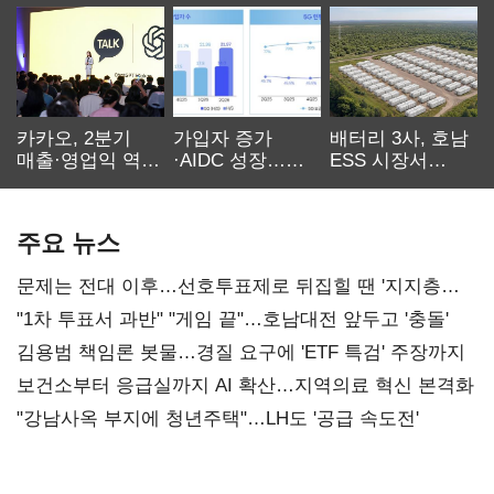
카카오, 2분기
가입자 증가
배터리 3사, 호남
매출·영업익 역대
·AIDC 성장…
ESS 시장서
최대…에이전트
SKT 2분기 성장
‘격돌’
AI 수익화 관건
본궤도
주요 뉴스
문제는 전대 이후…선호투표제로 뒤집힐 땐 '지지층
불복'
"1차 투표서 과반" "게임 끝"…호남대전 앞두고 '충돌'
김용범 책임론 봇물…경질 요구에 'ETF 특검' 주장까지
보건소부터 응급실까지 AI 확산…지역의료 혁신 본격화
"강남사옥 부지에 청년주택"…LH도 '공급 속도전'