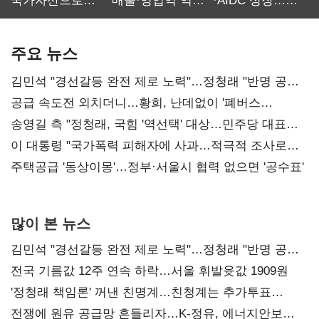
국가자산으로…'
매출·영업익 역대
·AIDC 성장…
보관·평가·처분'
최대…에이전트
SKT 2분기 성장
기준은 숙제
AI 수익화 관건
본궤도
주요 뉴스
김민석 "경선갈등 완전 제로 노력"…정청래 "반명 공세
사과부터"
공급 속도전 외치더니…황희, 난데없이 '폐버스
리모델링' 제안
송영길 측 "정청래, 국힘 '역선택' 대상…민주당 대표로
총선 지휘 못해"
이 대통령 "국가폭력 피해자에 사과…적극적 조사로
진실 밝혀야"
주택공급 '동상이몽'…정부·서울시 협력 없으면 '공수표'
많이 본 뉴스
김민석 "경선갈등 완전 제로 노력"…정청래 "반명 공세
사과부터"
전국 기름값 12주 연속 하락…서울 휘발윳값 1909원
'정청래 책임론' 꺼낸 친명계…친청계는 추가투표
때리기
전쟁에 원유 공급망 흔들리자…K-정유, 에너지안보