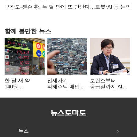
핵심으로 재부상
구광모-젠슨 황, 두 달 만에 또 만난다…로봇·AI 등 논의
함께 볼만한 뉴스
한 달 새 약
전세사기
보건소부터
140원
피해주택 매입
응급실까지 AI
급락…'역대급
1만호 돌파…
확산…지역의료
엔저'에 원화
누적 피해자
혁신 본격화
변곡점
4만278명
뉴스