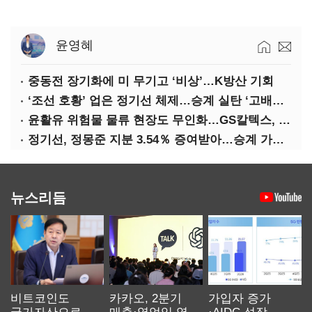
윤영혜
중동전 장기화에 미 무기고 ‘비상’…K방산 기회
‘조선 호황’ 업은 정기선 체제…승계 실탄 ‘고배당’ 주목
윤활유 위험물 물류 현장도 무인화…GS칼텍스, 디지털 전환 가속
정기선, 정몽준 지분 3.54％ 증여받아…승계 가속화
뉴스리듬
비트코인도
카카오, 2분기
가입자 증가