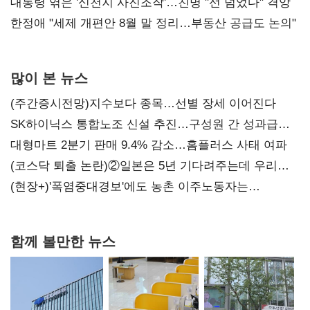
챙기기'
대통령 엮은 '신천지 사진조작'…친명 "선 넘었다" 격앙
한정애 "세제 개편안 8월 말 정리…부동산 공급도 논의"
많이 본 뉴스
(주간증시전망)지수보다 종목…선별 장세 이어진다
SK하이닉스 통합노조 신설 추진…구성원 간 성과급
불만 확산
대형마트 2분기 판매 9.4% 감소…홈플러스 사태 여파
(코스닥 퇴출 논란)②일본은 5년 기다려주는데 우리는
당장 퇴출?…시간만으론 부족한 코스닥 구하기
(현장+)'폭염중대경보'에도 농촌 이주노동자는
강행군…'야외작업 중지' 권고도 무시
함께 볼만한 뉴스