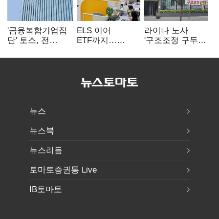
'금융복합기업집
ELS 이어
라이나 노사
단' 토스, 전
ETF까지…
'구조조정 구두
계열사 내부통제
고위험상품 판매
합의안' 도출
표준화
제동 걸린 은행
뉴스
뉴스북
뉴스리듬
토마토증권통 Live
IB토마토