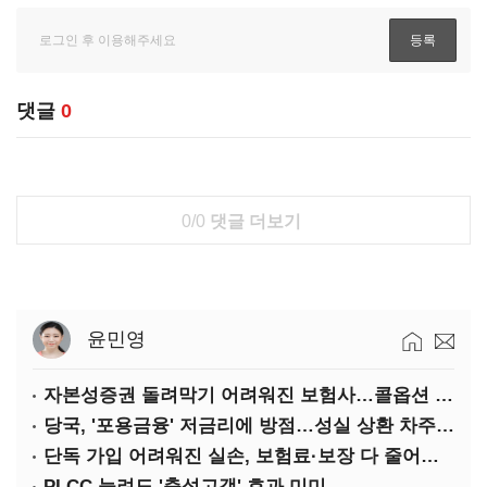
댓글
0
0/0
댓글 더보기
윤민영
자본성증권 돌려막기 어려워진 보험사…콜옵션 부담 급증
당국, '포용금융' 저금리에 방점…성실 상환 차주는 '역차별'
단독 가입 어려워진 실손, 보험료·보장 다 줄어든 5세대는?
PLCC 늘려도 '충성고객' 효과 미미