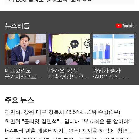
뉴스리듬
비트코인도
카카오, 2분기
가입자 증가
국가자산으로…'
매출·영업익 역대
·AIDC 성장…
보관·평가·처분'
최대…에이전트
SKT 2분기 성장
기준은 숙제
AI 수익화 관건
본궤도
주요 뉴스
김민석, 강원·대구·경북서 48.54%…1위 수성(1보)
최민희 "골리앗 김민석"…임미애 "부끄러운 줄 알아야"
ISA부터 결혼 페널티까지…2030 지지율 하락에 '청년