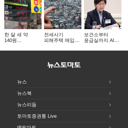
한 달 새 약
전세사기
보건소부터
140원
피해주택 매입
응급실까지 AI
급락…'역대급
1만호 돌파…
확산…지역의료
엔저'에 원화
누적 피해자
혁신 본격화
변곡점
4만278명
뉴스
뉴스북
뉴스리듬
토마토증권통 Live
IB토마토