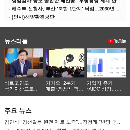
상임감사 공모 돌입한 해진공 "투명경영 체계 한층 강화"
해수부 신청사, 부산 '북항 1단계' 낙점…2030년 완공 목표
(인사)해양환경공단
뉴스리듬
비트코인도
카카오, 2분기
가입자 증가
국가자산으로…'
매출·영업익 역대
·AIDC 성장…
보관·평가·처분'
최대…에이전트
SKT 2분기 성장
기준은 숙제
AI 수익화 관건
본궤도
주요 뉴스
김민석 "경선갈등 완전 제로 노력"…정청래 "반명 공세