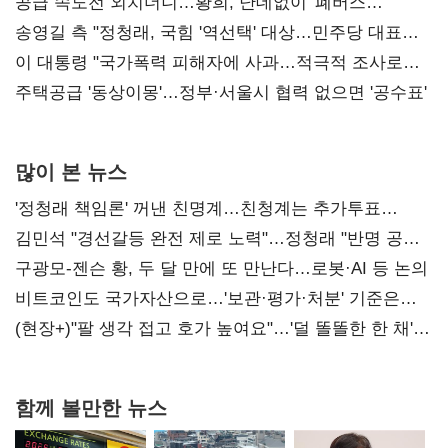
사과부터"
공급 속도전 외치더니…황희, 난데없이 '폐버스
리모델링' 제안
송영길 측 "정청래, 국힘 '역선택' 대상…민주당 대표로
총선 지휘 못해"
이 대통령 "국가폭력 피해자에 사과…적극적 조사로
진실 밝혀야"
주택공급 '동상이몽'…정부·서울시 협력 없으면 '공수표'
많이 본 뉴스
'정청래 책임론' 꺼낸 친명계…친청계는 추가투표
때리기
김민석 "경선갈등 완전 제로 노력"…정청래 "반명 공세
사과부터"
구광모-젠슨 황, 두 달 만에 또 만난다…로봇·AI 등 논의
비트코인도 국가자산으로…'보관·평가·처분' 기준은
숙제
(현장+)"팔 생각 접고 호가 높여요"…'덜 똘똘한 한 채'
20억 키맞추기
함께 볼만한 뉴스