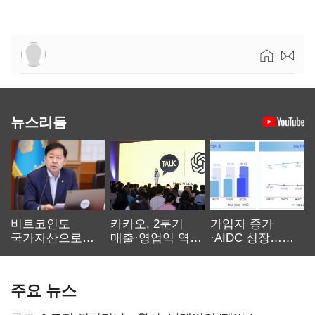
뉴스리듬
비트코인도
카카오, 2분기
가입자 증가
국가자산으로…'
매출·영업익 역대
·AIDC 성장…
보관·평가·처분'
최대…에이전트
SKT 2분기 성장
기준은 숙제
AI 수익화 관건
본궤도
주요 뉴스