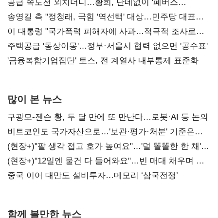
공급 속도전 외치더니…황희, 난데없이 '폐버스
리모델링' 제안
송영길 측 "정청래, 국힘 '역선택' 대상…민주당 대표로
총선 지휘 못해"
이 대통령 "국가폭력 피해자에 사과…적극적 조사로
진실 밝혀야"
주택공급 '동상이몽'…정부·서울시 협력 없으면 '공수표'
'금융복합기업집단' 토스, 전 계열사 내부통제 표준화
많이 본 뉴스
구광모-젠슨 황, 두 달 만에 또 만난다…로봇·AI 등 논의
비트코인도 국가자산으로…'보관·평가·처분' 기준은
숙제
(현장+)"팔 생각 접고 호가 높여요"…'덜 똘똘한 한 채'
20억 키맞추기
(현장+)"12일엔 물건 다 들어와요"…빈 매대 채우며 문
연 홈플러스
중국 이어 대만도 설비투자…메모리 ‘삼국전쟁’
함께 볼만한 뉴스