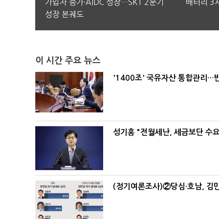
가입자 증가·AIDC 성장…SKT 2분기
배터리 3사
성장 본궤도
이 시간 주요 뉴스
'1400조' 국유자산 통합관리
성기홍 "전월세난, 세금보단 수요
(정기여론조사)②당심·호남, 김민