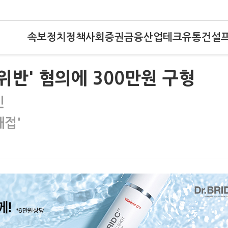
속보
정치
정책
사회
증권
금융
산업
테크
유통
건설
위반' 혐의에 300만원 구형
인
대접'