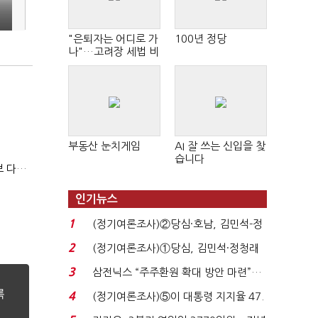
"은퇴자는 어디로 가
100년 정당
나"…고려장 세법 비
판 확산
부동산 눈치게임
AI 잘 쓰는 신입을 찾
습니다
'수출 역군'이 국내선 '찬밥'…업계 "바이오시밀러 인센티브 다각화 필요"
인기뉴스
1
(정기여론조사)②당심·호남, 김민석-정
청래 '초접전'...
2
(정기여론조사)①당심, 김민석·정청래
'초접전'…대통령 ...
3
삼전닉스 “주주환원 확대 방안 마련”…
로이터에 성명...
4
(정기여론조사)⑤이 대통령 지지율 47.
7%…일주일 만에 ...