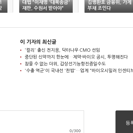
1
대법 "이재명 '대북송금'
김병환호 금융위, 가계
박
재판, 수원서 받아야"
부채 조인다
이 기자의 최신글
'컬리' 출신 전지웅, 닥터나우 CMO 선임
중단된 신약까지 한눈에…제약·바이오 공시, 투명해진다
참을 수 없는 더위, 갑상선기능항진증일수도
0
/
300