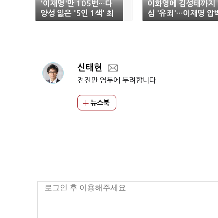
'이재명'만 105번…다
이화영에 김성태까지 
양성 잃은 '5인 1색' 최
심 '유죄'…이재명 압
고위원
신태현
전진만 염두에 두려합니다
뉴스북