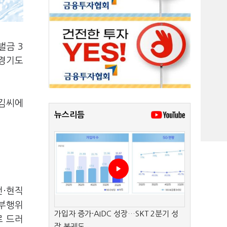
벌금 3
 경기도
 김씨에
뉴스리듬
전·현직
기부행위
가입자 증가·AIDC 성장…SKT 2분기 성
로 드러
장 본궤도