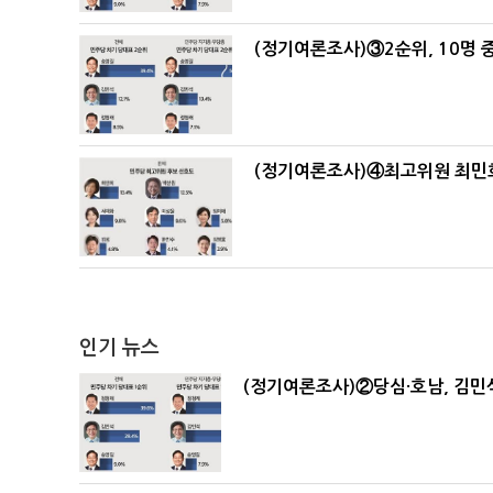
(정기여론조사)③2순위, 10명 중
(정기여론조사)④최고위원 최민희
인기 뉴스
(정기여론조사)②당심·호남, 김민석