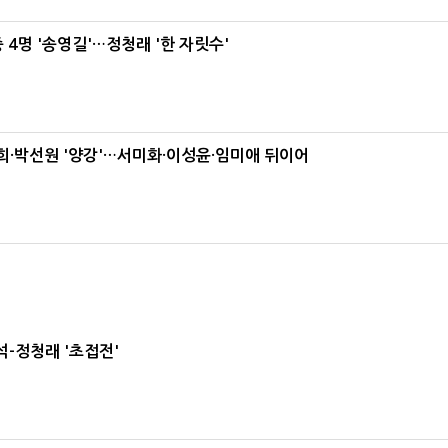
 4명 '송영길'…정청래 '한 자릿수'
·박선원 '양강'…서미화·이성윤·임미애 뒤이어
-정청래 '초접전'