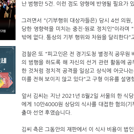
난 범행만 5건. 이런 점도 양형에 반영될 필요가 
그러면서 "(기부행위 대상자들은) 당시 4선 의원
당한 영향력을 미치는 중진·원로 정치인"이라며 
밖에 없다. 통상의 기부 행위와 차원을 달리한다"
검찰은 또 "피고인은 전 경기도청 별정직 공무원
의 범행을 하도록 해 자신의 선거 관련 활동에 
한 것처럼 정치적 공격을 일삼고 상식에 어긋나는
미를 전혀 보이지 않고 있다"고 구형 이유를 설명
앞서 김씨는 지난 2021년 8월2일 서울의 한 식
에게 10만4000원 상당의 식사를 대접한 혐의(기
출마 선언 후였습니다.
김씨 측은 그동안의 재판에서 이 식사 비용이 법