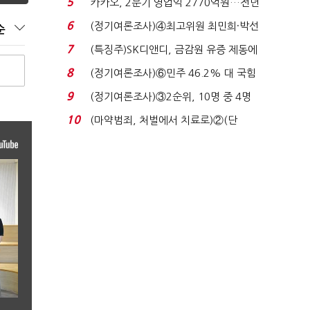
5
카카오, 2분기 영업익 2770억원…전년
비 36% 증가...
6
(정기여론조사)④최고위원 최민희·박선
순
원 '양강'…서미...
7
(특징주)SK디앤디, 금감원 유증 제동에
장 초반 상한가...
8
(정기여론조사)⑥민주 46.2% 대 국힘
31.0%…오차범위 밖 ...
9
(정기여론조사)③2순위, 10명 중 4명
'송영길'…정청래 '한 ...
10
(마약범죄, 처벌에서 치료로)②(단
독)"마약은 전염병…여성...