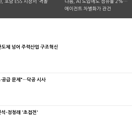
, 호남 ESS 시장서 ‘격돌’
다음, AI 도입에도 점유율 2%…
에이전트 차별화가 관건
…반도체 넘어 주력산업 구조혁신
·공급 문제"…닥공 시사
석-정청래 '초접전'