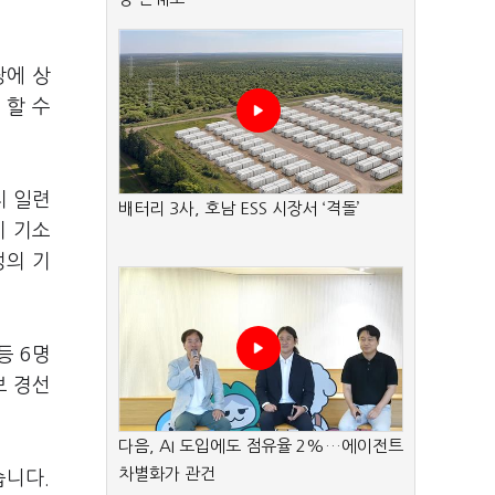
당에 상
 할 수
지 일련
배터리 3사, 호남 ESS 시장서 ‘격돌’
이 기소
성의 기
등 6명
보 경선
다음, AI 도입에도 점유율 2%…에이전트
차별화가 관건
습니다.