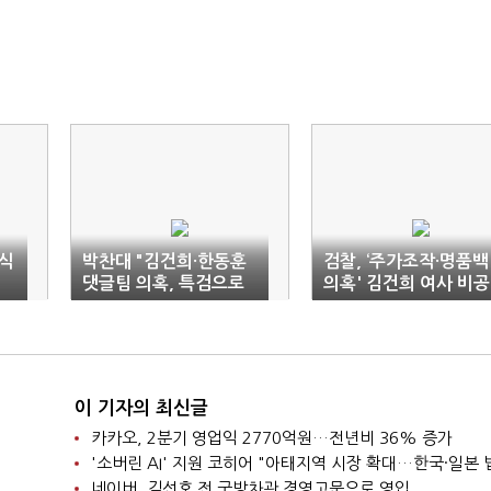
식
박찬대 "김건희·한동훈
검찰, ‘주가조작·명품백
댓글팀 의혹, 특검으로
의혹' 김건희 여사 비공
라도 밝혀야"
개 소환조사
이 기자의 최신글
카카오, 2분기 영업익 2770억원…전년비 36% 증가
네이버, 김선호 전 국방차관 경영고문으로 영입