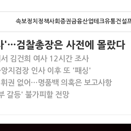
속보
정치
정책
사회
증권
금융
산업
테크
유통
건설
조사'…검찰총장은 사전에 몰랐다
서 김건희 여사 12시간 조사
앙지검장 인사 이후 또 '패싱'
지휘권 없어…명품백 의혹은 보고사항
내부 갈등' 불가피할 전망