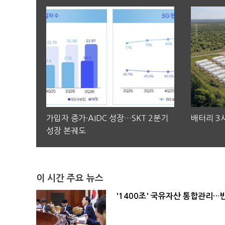
가입자 증가·AIDC 성장…SKT 2분기
배터리 3사
성장 본궤도
이 시간 주요 뉴스
'1400조' 국유자산 통합관리