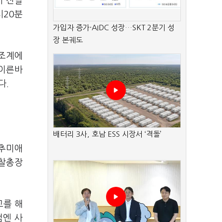
가 전달
시20분
가입자 증가·AIDC 성장…SKT 2분기 성
장 본궤도
법조계에
 이른바
다.
배터리 3사, 호남 ESS 시장서 ‘격돌’
 추미애
검찰총장
고를 해
검엔 사