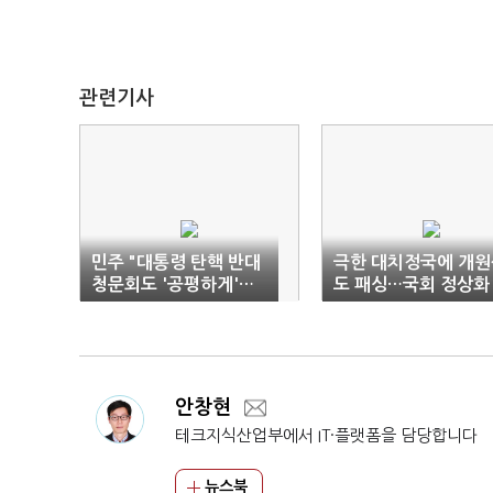
관련기사
민주 "대통령 탄핵 반대
극한 대치정국에 개원
청문회도 '공평하게'…
도 패싱…국회 정상화
내달 2차례 추진"
요원
안창현
테크지식산업부에서 IT·플랫폼을 담당합니다
뉴스북