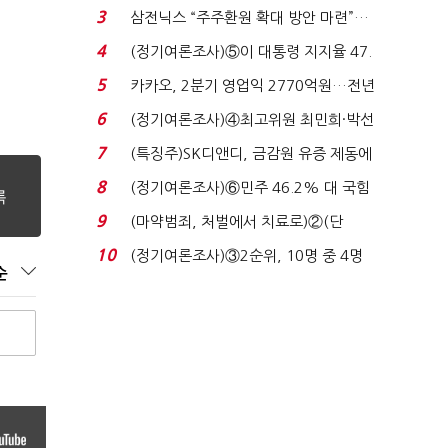
'초접전'…대통령 ...
3
삼전닉스 “주주환원 확대 방안 마련”…
로이터에 성명...
4
(정기여론조사)⑤이 대통령 지지율 47.
7%…일주일 만에 ...
5
카카오, 2분기 영업익 2770억원…전년
비 36% 증가...
6
(정기여론조사)④최고위원 최민희·박선
원 '양강'…서미...
7
(특징주)SK디앤디, 금감원 유증 제동에
장 초반 상한가...
8
(정기여론조사)⑥민주 46.2% 대 국힘
31.0%…오차범위 밖 ...
9
(마약범죄, 처벌에서 치료로)②(단
독)"마약은 전염병…여성...
10
(정기여론조사)③2순위, 10명 중 4명
순
'송영길'…정청래 '한 ...