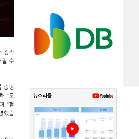
서 정작
거질 수
를 중앙
해 "도
뉴스리듬
며 "협
설명했습