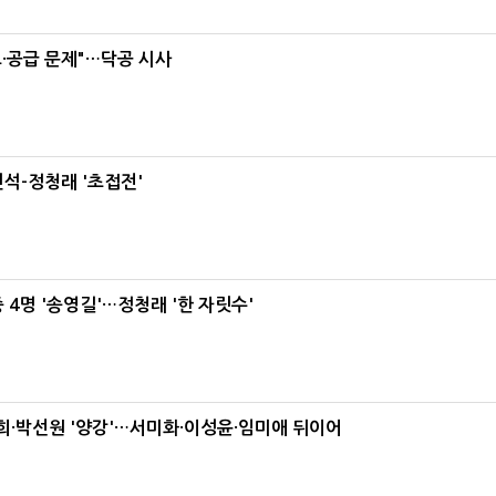
·공급 문제"…닥공 시사
석-정청래 '초접전'
 4명 '송영길'…정청래 '한 자릿수'
·박선원 '양강'…서미화·이성윤·임미애 뒤이어