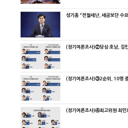
성기홍 "전월세난, 세금보단 수요
(정기여론조사)②당심·호남, 김민
(정기여론조사)③2순위, 10명 중
(정기여론조사)④최고위원 최민희