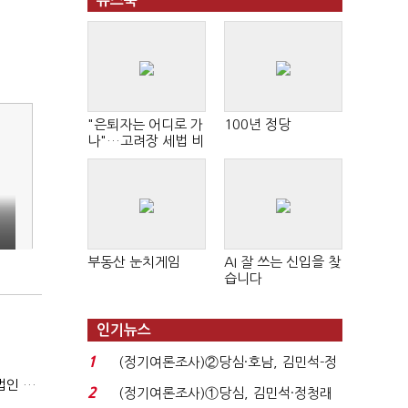
뉴스북
"은퇴자는 어디로 가
100년 정당
나"…고려장 세법 비
판 확산
부동산 눈치게임
AI 잘 쓰는 신입을 찾
습니다
인기뉴스
1
(정기여론조사)②당심·호남, 김민석-정
'소버린 AI' 지원 코히어 "아태지역 시장 확대…한국·일본 법인 설립"
청래 '초접전'...
2
(정기여론조사)①당심, 김민석·정청래