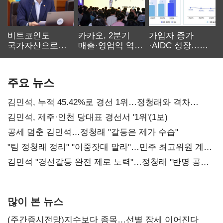
비트코인도
카카오, 2분기
가입자 증가
국가자산으로…'
매출·영업익 역대
·AIDC 성장…
보관·평가·처분'
최대…에이전트
SKT 2분기 성장
기준은 숙제
AI 수익화 관건
본궤도
주요 뉴스
김민석, 누적 45.42%로 경선 1위…정청래와 격차
0.86%p(2보)
김민석, 제주·인천 당대표 경선서 '1위'(1보)
공세 멈춘 김민석…정청래 "갈등은 제가 수습"
"팀 정청래 정리" "이중잣대 말라"…민주 최고위원 계파
다툼 격화
김민석 "경선갈등 완전 제로 노력"…정청래 "반명 공세
사과부터"
많이 본 뉴스
(주간증시전망)지수보다 종목…선별 장세 이어진다