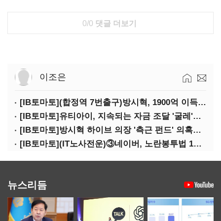
0/0
댓글 더보기
이조은
[IB토마토](합정역 7번출구)방시혁, 1900억 이득 논란…하이브 상장 진실은?
[IB토마토]유티아이, 지속되는 자금 조달 '굴레'…부채 리스크 고조
[IB토마토]방시혁 하이브 의장 '측근 펀드' 의혹…실상은 해외 투자 무산
[IB토마토](IT노사전운)③네이버, 노란봉투법 1호 되나…관건은 '진짜 주인'
뉴스리듬