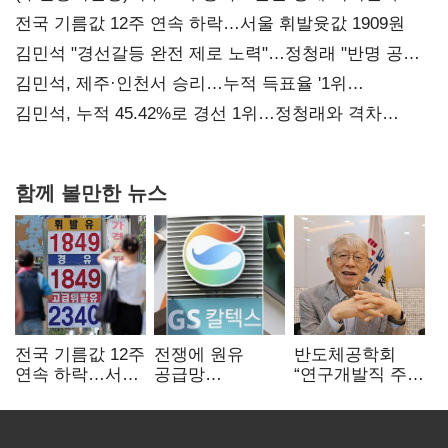
전국 기름값 12주 연속 하락…서울 휘발윳값 1909원
김민석 "경선갈등 완전 제로 노력"…정청래 "반명 공세
사과부터"
김민석, 제주·인천서 승리…누적 득표율 '1위
탈환'(종합)
김민석, 누적 45.42%로 경선 1위…정청래와 격차
0.86%p(2보)
함께 볼만한 뉴스
전국 기름값 12주
전쟁에 원유
반도체공학회
연속 하락…서울
공급망
“연구개발직 주
휘발윳값 1909원
흔들리자…K-
52시간제
정유, 에너지안보
개선해야”
핵심으로 재부상