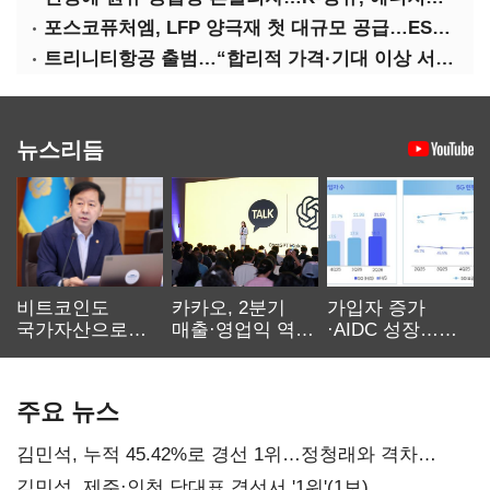
포스코퓨처엠, LFP 양극재 첫 대규모 공급…ESS 시장 공략
트리니티항공 출범…“합리적 가격·기대 이상 서비스로 승부”
뉴스리듬
비트코인도
카카오, 2분기
가입자 증가
국가자산으로…'
매출·영업익 역대
·AIDC 성장…
보관·평가·처분'
최대…에이전트
SKT 2분기 성장
기준은 숙제
AI 수익화 관건
본궤도
주요 뉴스
김민석, 누적 45.42%로 경선 1위…정청래와 격차
0.86%p(2보)
김민석, 제주·인천 당대표 경선서 '1위'(1보)