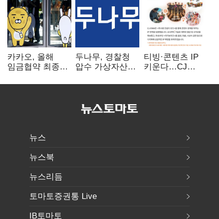
카카오, 올해
두나무, 경찰청
티빙·콘텐츠 IP
임금협약 최종
압수 가상자산
키운다…CJ
타결…연봉 6.3%
보관 맡는다…
ENM, 하반기
인상·격려금
커스터디 사업
글로벌 확장 가속
300만원
최종 낙찰
뉴스
뉴스북
뉴스리듬
토마토증권통 Live
IB토마토