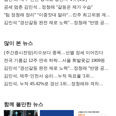
공세 멈춘 김민석…정청래 "갈등은 제가 수습"
"팀 정청래 정리" "이중잣대 말라"…민주 최고위원 계파
다툼 격화
김민석 "경선갈등 완전 제로 노력"…정청래 "반명 공세
사과부터"
많이 본 뉴스
(주간증시전망)지수보다 종목…선별 장세 이어진다
전국 기름값 12주 연속 하락…서울 휘발윳값 1909원
김민석 "경선갈등 완전 제로 노력"…정청래 "반명 공세
사과부터"
김민석, 제주·인천서 승리…누적 득표율 '1위
탈환'(종합)
김민석, 누적 45.42%로 경선 1위…정청래와 격차
0.86%p(2보)
함께 볼만한 뉴스