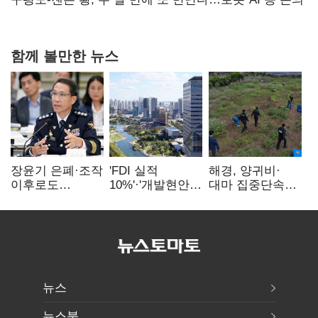
함께 볼만한 뉴스
장윤기 은폐·조작
'FDI 실적
해경, 양귀비·
이후로도
10%'·'개발현안
대마 집중단속…
정보유출·
산적'…
4개월 동안
내부비위…경찰
인천경제청장
249명 검거
신뢰는 어디에
구원투수 찾기
뉴스
뉴스북