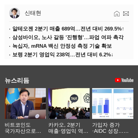
신태현
알테오젠 2분기 매출 689억…전년 대비 269.5%↑
삼성바이오, 노사 갈등 '진행형'…파업 여파 촉각
녹십자, mRNA 백신 안정성 측정 기술 확보
보령 2분기 영업익 238억…전년 대비 6.2%↓
뉴스리듬
비트코인도
카카오, 2분기
가입자 증가
국가자산으로…'
매출·영업익 역대
·AIDC 성장…
보관·평가·처분'
최대…에이전트
SKT 2분기 성장