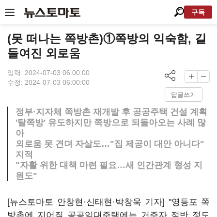
구독
(못 떠나는 쪽방촌)①쪽방의 익숙함, 길
들여진 외로움
입력: 2024-07-03 06:00:00
수정: 2024-07-03 06:00:00
답글쓰기
정부·지자체 쪽방촌 재개발 후 공공주택 건설 계획
'탈쪽방' 유도하지만 쪽방으로 되돌아오는 사례 많
아
외로움 못 견뎌 자살도…"집 제공이 대안 아니다"
지적
"자활 위한 대책 마련 필요…새 인간관계 형성 지
원도"
[뉴스토마토 안창현·신태현·박창욱 기자] "영등포 쪽
방촌에 지어질 공공임대주택에는 거주자 절반 정도