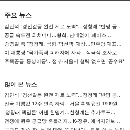
기준은 숙제
AI 수익화 관건
본궤도
주요 뉴스
김민석 "경선갈등 완전 제로 노력"…정청래 "반명 공세
사과부터"
공급 속도전 외치더니…황희, 난데없이 '폐버스
리모델링' 제안
송영길 측 "정청래, 국힘 '역선택' 대상…민주당 대표로
총선 지휘 못해"
이 대통령 "국가폭력 피해자에 사과…적극적 조사로
진실 밝혀야"
주택공급 '동상이몽'…정부·서울시 협력 없으면 '공수표'
많이 본 뉴스
김민석 "경선갈등 완전 제로 노력"…정청래 "반명 공세
사과부터"
전국 기름값 12주 연속 하락…서울 휘발윳값 1909원
'정청래 책임론' 꺼낸 친명계…친청계는 추가투표
때리기
전쟁에 원유 공급망 흔들리자…K-정유, 에너지안보
핵심으로 재부상
구광모-젠슨 황, 두 달 만에 또 만난다…로봇·AI 등 논의