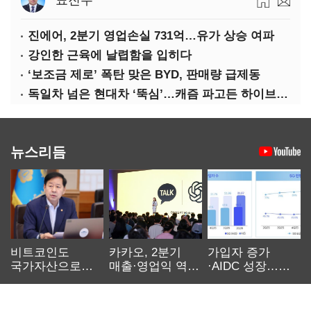
표진수
진에어, 2분기 영업손실 731억…유가 상승 여파
강인한 근육에 날렵함을 입히다
‘보조금 제로’ 폭탄 맞은 BYD, 판매량 급제동
독일차 넘은 현대차 ‘뚝심’…캐즘 파고든 하이브리드 역전극
뉴스리듬
비트코인도
카카오, 2분기
가입자 증가
국가자산으로…'
매출·영업익 역대
·AIDC 성장…
보관·평가·처분'
최대…에이전트
SKT 2분기 성장
기준은 숙제
AI 수익화 관건
본궤도