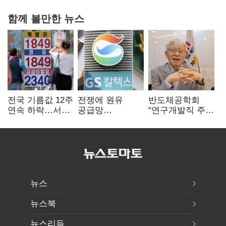
함께 볼만한 뉴스
전국 기름값 12주
전쟁에 원유
반도체공학회
연속 하락…서울
공급망
“연구개발직 주
휘발윳값 1909원
흔들리자…K-
52시간제
정유, 에너지안보
개선해야”
핵심으로 재부상
뉴스
뉴스북
뉴스리듬