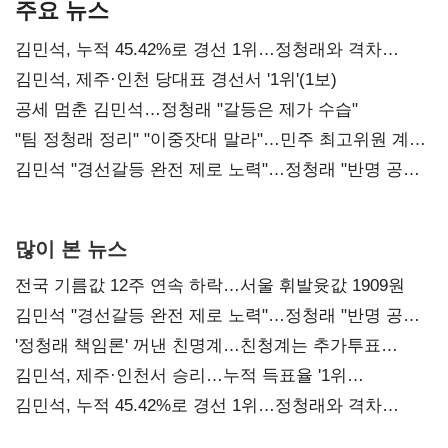
주요 뉴스
김민석, 누적 45.42%로 경선 1위…정청래와 격차
0.86%p(2보)
김민석, 제주·인천 당대표 경선서 '1위'(1보)
공세 멈춘 김민석…정청래 "갈등은 제가 수습"
"팀 정청래 정리" "이중잣대 말라"…민주 최고위원 계파
다툼 격화
김민석 "경선갈등 완전 제로 노력"…정청래 "반명 공세
사과부터"
많이 본 뉴스
전국 기름값 12주 연속 하락…서울 휘발윳값 1909원
김민석 "경선갈등 완전 제로 노력"…정청래 "반명 공세
사과부터"
'정청래 책임론' 꺼낸 친명계…친청계는 추가투표
때리기
김민석, 제주·인천서 승리…누적 득표율 '1위
탈환'(종합)
김민석, 누적 45.42%로 경선 1위…정청래와 격차
0.86%p(2보)