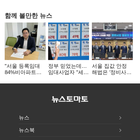
확대로 분위기 반전
함께 볼만한 뉴스
"서울 등록임대
정부 믿었는데…
서울 집값 안정
84%비아파트…
임대사업자 "세금
해법은 '정비사업
아파트 규제와
더 내라" 분통
속도전'…공사비·
달리해야"
분쟁 해소도 과제
뉴스
뉴스북