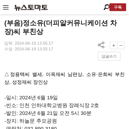
구독
(부음)정소유(더피알커뮤니케이션 차
장)씨 부친상
입력: 2024-06-19 13:55:17
수정: 2024-06-19 13:55:17
답글쓰기
△정용택씨 별세, 이옥재씨 남편상, 소유·은희씨 부친
상, 성정재씨 장인상
-일시: 2024년 6월 19일
-빈소: 인천 인하대학교병원 장례식장 2호
-발인: 2024년 6월 21일 오전 5시 30분
-장지: 하늘문 추모공원
-연락처: 032-890-3180