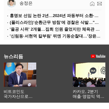
송정은
홍명보 선임 논란 2년…2024년 파동부터 소환·압색까지
(폴리스라인)'순환근무 방침'에 경찰은 삭발…"베테랑·수사력 보강 먼저"
'올공 시위' 2개월…집회 인원 줄었지만 체육관 봉쇄 계속
'신림동·서현역 칼부림' 뒤엔 기동순찰대…'장윤기 은폐·조작' 후엔 내부비리수사대
뉴스리듬
비트코인도
카카오, 2분기
국가자산으로…'
매출·영업익 역대
보관·평가·처분'
최대…에이전트
기준은 숙제
AI 수익화 관건