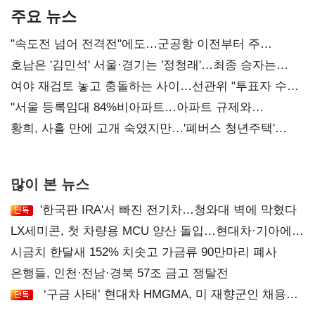
주요 뉴스
"속도전 넘어 전격전"에도…군공항 이전부터 주
52시간까지 '뇌관'
호남은 '김민석' 서울·경기는 '정청래'…최종 승자는
'안갯속'
여야 재검토 놓고 충돌하는 사이…선관위 "투표자 수
오차 당연"
"서울 등록임대 84%비아파트…아파트 규제와
달리해야"
황희, 사흘 만에 고개 숙였지만…'폐버스 청년주택'
후폭풍
많이 본 뉴스
'한국판 IRA'서 빠진 전기차…청와대 벽에 막혔다
LX세미콘, 첫 차량용 MCU 양산 돌입…현대차·기아에
공급
시금치 한달새 152% 치솟고 가금류 90만마리 폐사
은행들, 인천·전남·경북 57조 금고 쟁탈전
‘구금 사태’ 현대차 HMGMA, 미 재향군인 채용