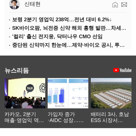
신태현
보령 2분기 영업익 238억…전년 대비 6.2%↓
SK바이오팜, 뇌전증 신약 해외 흥행 발판…차세대 신약 개발 속도
'컬리' 출신 전지웅, 닥터나우 CMO 선임
중단된 신약까지 한눈에…제약·바이오 공시, 투명해진다
뉴스리듬
카카오, 2분기
가입자 증가
배터리 3사, 호남
매출·영업익 역대
·AIDC 성장…
ESS 시장서
최대…에이전트
SKT 2분기 성장
‘격돌’
AI 수익화 관건
본궤도