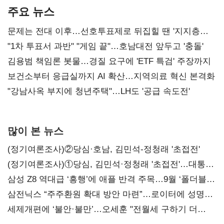
주요 뉴스
문제는 전대 이후…선호투표제로 뒤집힐 땐 '지지층
불복'
"1차 투표서 과반" "게임 끝"…호남대전 앞두고 '충돌'
김용범 책임론 봇물…경질 요구에 'ETF 특검' 주장까지
보건소부터 응급실까지 AI 확산…지역의료 혁신 본격화
"강남사옥 부지에 청년주택"…LH도 '공급 속도전'
많이 본 뉴스
(정기여론조사)②당심·호남, 김민석-정청래 '초접전'
(정기여론조사)①당심, 김민석·정청래 '초접전'…대통령
지지도 '50% 아래로'(종합)
삼성 Z8 역대급 ‘흥행’에 애플 반격 주목…9월 ‘폴더블
대전’
삼전닉스 “주주환원 확대 방안 마련”…로이터에 성명
보내
세제개편에 ‘불안·불만’…오세훈 "전월세 구하기 더