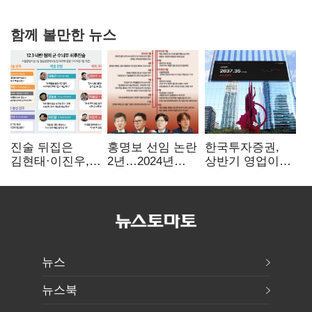
힘들어질 것"
함께 볼만한 뉴스
진술 뒤집은
홍명보 선임 논란
한국투자증권,
김현태·이진우,
2년…2024년
상반기 영업이익
박안수는 "국가에
파동부터 소환·
2조1701억 원…
헌신"…법정서
압색까지
전년비 89.1%↑
드러난 군
수뇌부의 민낯
뉴스
뉴스북