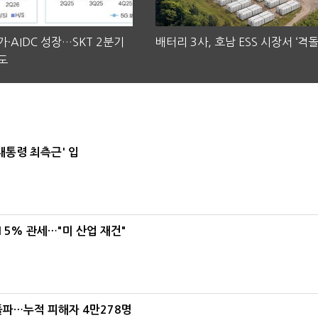
·AIDC 성장…SKT 2분기
배터리 3사, 호남 ESS 시장서 ‘격돌
도
대통령 최측근' 입
5% 관세…"미 산업 재건"
돌파…누적 피해자 4만278명