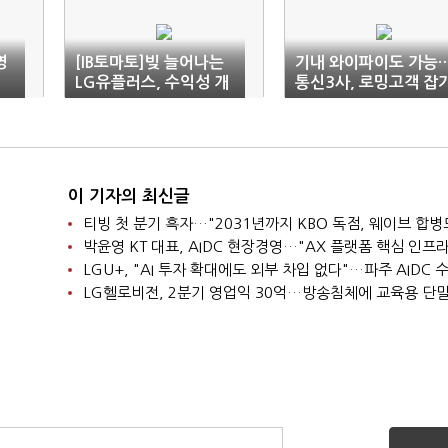
영
[IB토마토]빚 늘어나는
기내 와이파이도 가능
LG유플러스, 수익성 개
통신3사, 로밍고객 잡
"
선 '요원'
분주
이 기자의 최신글