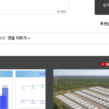
0
/
300
추천
0/0
댓글 더보기