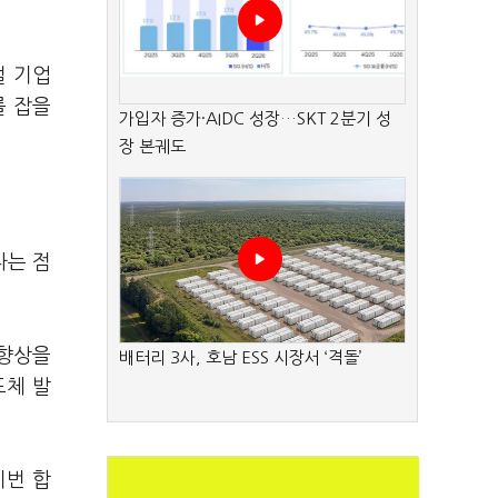
벌 기업
를 잡을
가입자 증가·AIDC 성장…SKT 2분기 성
장 본궤도
.
다는 점
 향상을
배터리 3사, 호남 ESS 시장서 ‘격돌’
도체 발
이번 합