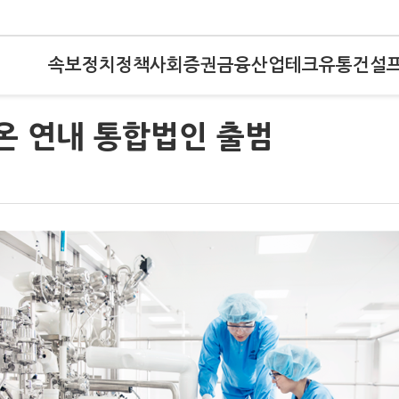
속보
정치
정책
사회
증권
금융
산업
테크
유통
건설
온 연내 통합법인 출범