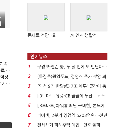
…
기
콘서트 전당대회
AI 인재 쟁탈전
인기뉴스
티빙 첫 분기 흑자…"2031년까지 KBO 독점, 웨이브 합병도 속도"
1
구광모-젠슨 황, 두 달 만에 또 만난다…
박윤영 KT 대표, AIDC 현장경영…"AX 플랫폼 핵심 인프라로 키운다"
로봇·AI 등 논...
2
(특징주)윙입푸드, 경영진 주가 부양 의
LGU+, "AI 투자 확대에도 외부 차입 없다"…파주 AIDC 수익성 자신
LG헬로비전, 2분기 영업익 30억…방송침체에 교육용 단말 시장도 축소
지에 상한가...
3
(민선 9기 한달)③'7조 채무' 곳간에 충
격…추미애, 20년...
4
[IB토마토]유증·CB 줄줄이 무산…코스
닥 벌점 급증에 ...
5
[IB토마토]아워홈 떠난 구미현, 본느에
340억 베팅…가...
6
네이버, 2분기 영업익 5203억원…전년
비 0.2% 감소...
7
전세사기 피해주택 매입 1만호 돌파…