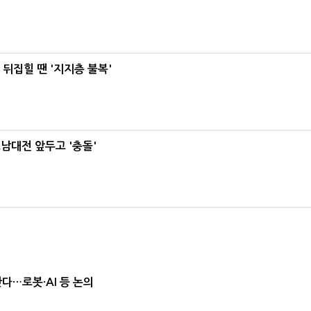
뒤집힐 땐 '지지층 불복'
호남대전 앞두고 '충돌'
난다…로봇·AI 등 논의