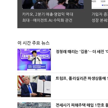
카카오, 2분기 매출·영업익 역대
가입자 증가
최대…에이전트 AI 수익화 관건
성장 본궤
이 시간 주요 뉴스
정청래 때리는 '김용'…더 세진 '
트럼프, 폴리실리콘 파생상품에 1
전세사기 피해주택 매입 1만호 