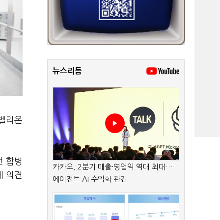
뉴스리듬
리벨리온
번 합병
카카오, 2분기 매출·영업익 역대 최대…
데 의견
에이전트 AI 수익화 관건