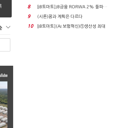
누적 피해자 4만2...
8
[IB토마토]JB금융 RORWA 2% 돌파…
실적 견인은 은행 ...
9
(시론)꿈과 계획은 다르다
10
[IB토마토](AI 보험혁신)①생산성 최대
순
80% 개선…현실...