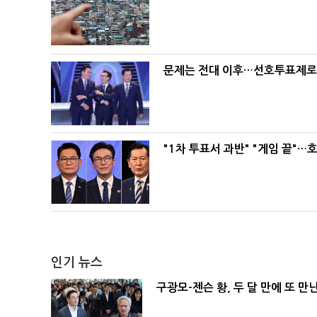
문제는 전대 이후…선호투표제로 
"1차 투표서 과반" "게임 끝"…
인기 뉴스
구광모-젠슨 황, 두 달 만에 또 만