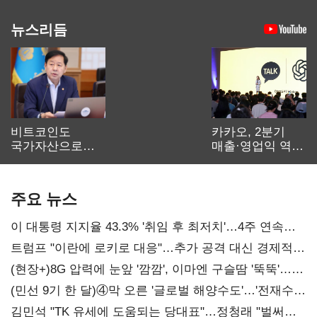
뉴스리듬
비트코인도
카카오, 2분기
국가자산으로…'
매출·영업익 역대
보관·평가·처분'
최대…에이전트
기준은 숙제
AI 수익화 관건
주요 뉴스
이 대통령 지지율 43.3% '취임 후 최저치'…4주 연속
'하락'
트럼프 "이란에 로키로 대응"…추가 공격 대신 경제적
압박 시사
(현장+)8G 압력에 눈앞 '깜깜', 이마엔 구슬땀 '뚝뚝'…
화려한 에어쇼 뒤 땀방울
(민선 9기 한 달)④막 오른 '글로벌 해양수도'…'전재수
리더십' 시험대
김민석 "TK 유세에 도움되는 당대표"…정청래 "벌써