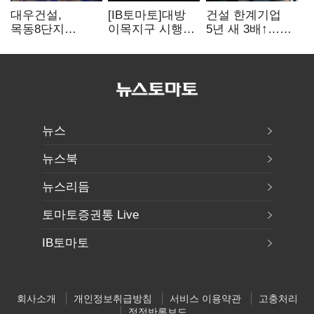
대우건설,
[IB토마토]대방
건설 한계기업
목동8단지
이목지구 시행
5년 새 3배↑…
글로벌
3사
PF·주택 침체에
엔지니어링사
완전자본잠식…
재무 부담 확대
'아룹'과 협업
3400억 PF는
그룹 신용으로
뉴스
뉴스북
뉴스리듬
토마토증권통 Live
IB토마토
회사소개
개인정보취급방침
서비스 이용약관
고충처리
정정반론보도