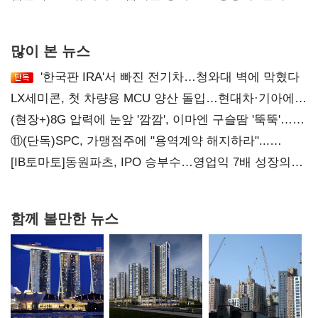
대표된 양 당직 배분"
많이 본 뉴스
'한국판 IRA'서 빠진 전기차…청와대 벽에 막혔다
LX세미콘, 첫 차량용 MCU 양산 돌입…현대차·기아에
공급
(현장+)8G 압력에 눈앞 '깜깜', 이마엔 구슬땀 '뚝뚝'…
화려한 에어쇼 뒤 땀방울
⑪(단독)SPC, 가맹점주에 "용역계약 해지하라"...
내팽개친 '사회적합의'
[IB토마토]동원파츠, IPO 승부수…영업익 7배 성장의
이면은 고객 편중
함께 볼만한 뉴스