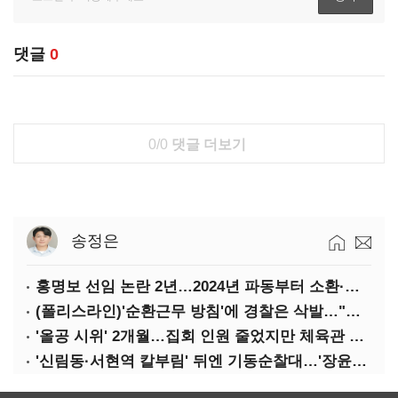
댓글
0
0/0
댓글 더보기
송정은
홍명보 선임 논란 2년…2024년 파동부터 소환·압색까지
(폴리스라인)'순환근무 방침'에 경찰은 삭발…"베테랑·수사력 보강 먼저"
'올공 시위' 2개월…집회 인원 줄었지만 체육관 봉쇄 계속
'신림동·서현역 칼부림' 뒤엔 기동순찰대…'장윤기 은폐·조작' 후엔 내부비리수사대