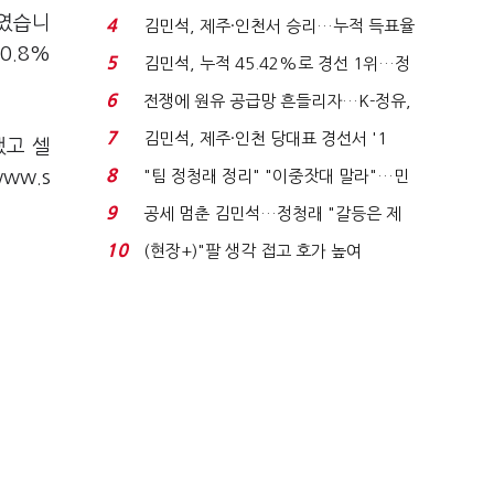
는 추가투표 때리기...
%였습니
4
김민석, 제주·인천서 승리…누적 득표율
0.8%
'1위 탈환'(종합)...
5
김민석, 누적 45.42%로 경선 1위…정
청래와 격차 0.86%p(...
6
전쟁에 원유 공급망 흔들리자…K-정유,
에너지안보 핵심...
7
김민석, 제주·인천 당대표 경선서 '1
했고 셀
위'(1보)...
8
ww.s
"팀 정청래 정리" "이중잣대 말라"…민
주 최고위원 계파 다...
9
공세 멈춘 김민석…정청래 "갈등은 제
가 수습"
10
(현장+)"팔 생각 접고 호가 높여
요"…'덜 똘똘한 한 채' 20...