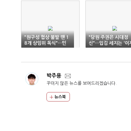
"원구성 협상 불발 땐 1
"당원 주권은 시대정
8개 상임위 독식"…민
신"…입김 세지는 '이
주, 재차 압박
명 친위대'
박주용
꾸미지 않은 뉴스를 보여드리겠습니다.
뉴스북