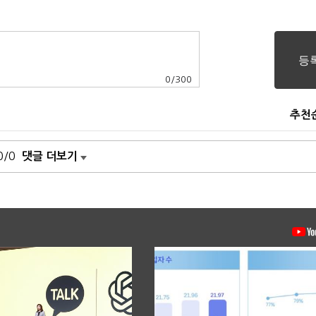
0
/
300
추천
0/0
댓글 더보기