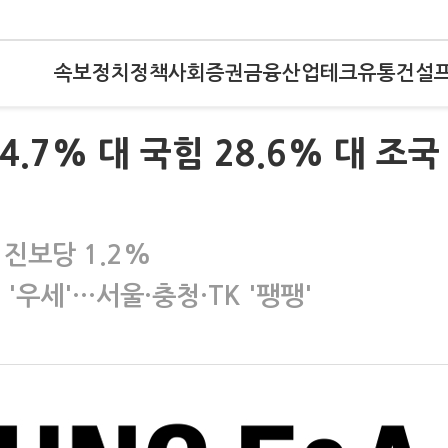
속보
정치
정책
사회
증권
금융
산업
테크
유통
건설
.7% 대 국힘 28.6% 대 조국 
 진보당 1.2%
 '우세'…서울·충청·TK '팽팽'