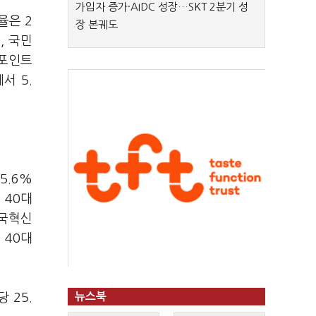
가입자 증가·AIDC 성장…SKT 2분기 성
율은 2
장 본궤도
, 국민
%포인트
서 5.
5.6%
 40대
조국혁신
 40대
 25.
뉴스북