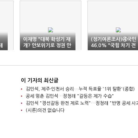
이재명 "대북 확성기 재
(정기여론조사)④국민
재
개? 안보위기로 정권 안
46.0% "국힘 차기 전
정 도모"
대, 당원투표 50%+국
민여론 50%"
이 기자의 최신글
김민석, 제주·인천서 승리…누적 득표율 '1위 탈환'(종합)
공세 멈춘 김민석…정청래 "갈등은 제가 수습"
김민석 "경선갈등 완전 제로 노력"…정청래 "반명 공세 사
(시론)의견 없습니다