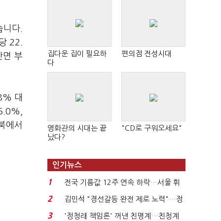
습니다.
 22.
집다운 집이 필요하
편의점 전성시대
반면 부
다
8% 대
.0%,
경북에서
영화관의 시대는 끝
"CD로 구워오세요"
났다?
인기뉴스
1
전국 기름값 12주 연속 하락…서울 휘
발윳값 1909원...
2
김민석 "경선갈등 완전 제로 노력"…정
청래 "반명 공세 사...
3
'정청래 책임론' 꺼낸 친명계…친청계