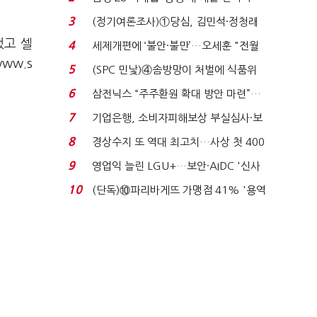
목…9월 ‘폴...
3
(정기여론조사)①당심, 김민석·정청래
'초접전'…대통령 ...
했고 셀
4
세제개편에 ‘불안·불만’…오세훈 "전월
ww.s
세 구하기 더 ...
5
(SPC 민낯)④솜방망이 처벌에 식품위
생법 위반 반복...
6
삼전닉스 “주주환원 확대 방안 마련”…
로이터에 성명...
7
기업은행, 소비자피해보상 부실심사·보
이스피싱 공시 ...
8
경상수지 또 역대 최고치…사상 첫 400
억달러에 '3% 성...
9
영업익 늘린 LGU+…보안·AIDC '신사
업 드라이브'...
10
(단독)⑩파리바게뜨 가맹점 41% '용역
제빵기사 없어'…고...