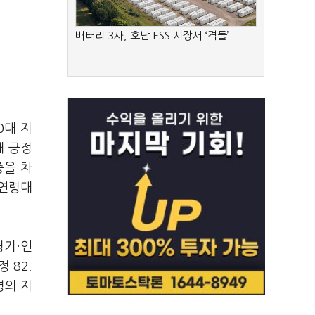
배터리 3사, 호남 ESS 시장서 ‘격돌’
0대 지
대 긍정
중을 차
 연령대
경기·인
정 82.
령의 지