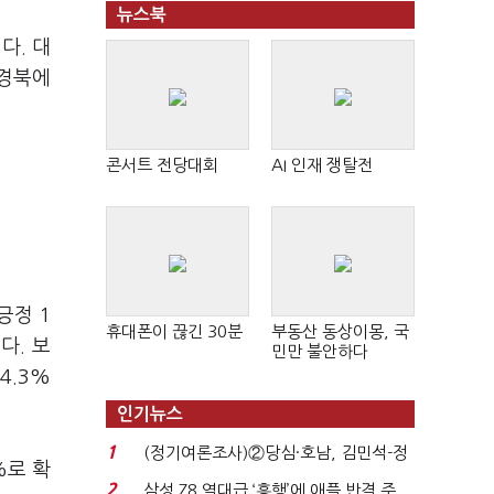
뉴스북
다. 대
·경북에
콘서트 전당대회
AI 인재 쟁탈전
긍정 1
휴대폰이 끊긴 30분
부동산 동상이몽, 국
다. 보
민만 불안하다
4.3%
인기뉴스
1
(정기여론조사)②당심·호남, 김민석-정
%로 확
청래 '초접전'...
2
삼성 Z8 역대급 ‘흥행’에 애플 반격 주