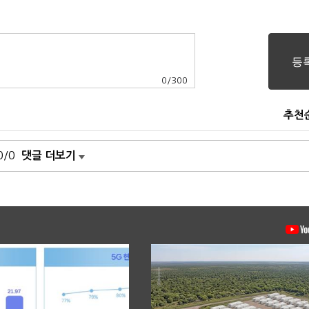
0
/
300
추천
0/0
댓글 더보기