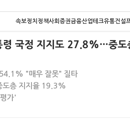
속보
정치
정책
사회
증권
금융
산업
테크
유통
건설
령 국정 지지도 27.8%…중도
54.1% "매우 잘못" 질타
중도층 지지율 19.3%
정평가'