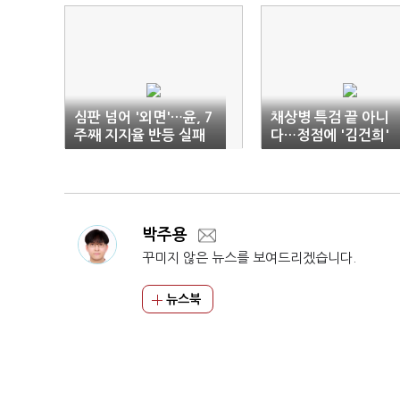
심판 넘어 '외면'…윤, 7
채상병 특검 끝 아니
주째 지지율 반등 실패
다…정점에 '김건희'
박주용
꾸미지 않은 뉴스를 보여드리겠습니다.
뉴스북