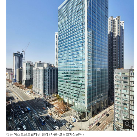
강동 이스트센트럴타워 전경.(사진=코람코자산신탁)