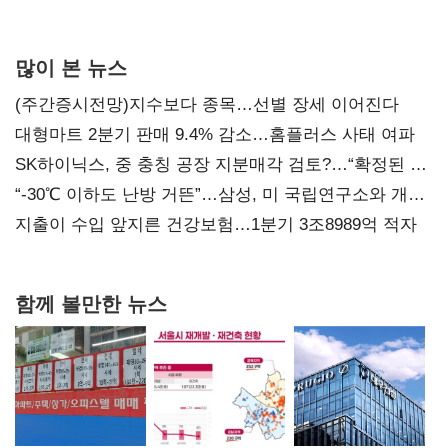
사과부터"
많이 본 뉴스
(주간증시전망)지수보다 종목…선별 장세 이어진다
대형마트 2분기 판매 9.4% 감소…홈플러스 사태 여파
SK하이닉스, 중 충칭 공장 지분매각 검토?…“확정된 바
없어”
“-30℃ 이하도 난방 거뜬”…삼성, 미 국립연구소와 개발
협력
지출이 수입 앞지른 건강보험…1분기 3조8989억 적자
함께 볼만한 뉴스