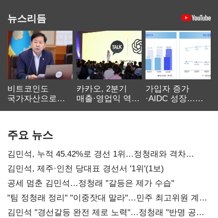
뉴스리듬
비트코인도
카카오, 2분기
가입자 증가
국가자산으로…'
매출·영업익 역대
·AIDC 성장…
보관·평가·처분'
최대…에이전트
SKT 2분기 성장
기준은 숙제
AI 수익화 관건
본궤도
주요 뉴스
김민석, 누적 45.42%로 경선 1위…정청래와 격차
0.86%p(2보)
김민석, 제주·인천 당대표 경선서 '1위'(1보)
공세 멈춘 김민석…정청래 "갈등은 제가 수습"
"팀 정청래 정리" "이중잣대 말라"…민주 최고위원 계파
다툼 격화
김민석 "경선갈등 완전 제로 노력"…정청래 "반명 공세