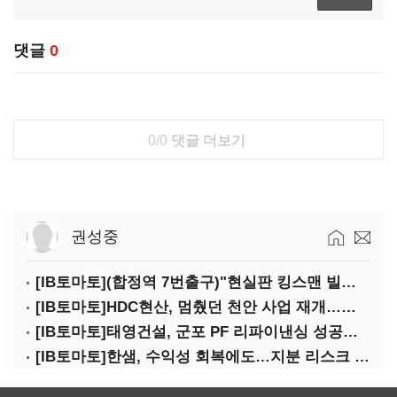
댓글
0
0/0
댓글 더보기
권성중
[IB토마토](합정역 7번출구)"현실판 킹스맨 빌런?"…일론 머스크의 양면성
[IB토마토]HDC현산, 멈췄던 천안 사업 재개…우발채무 부담 줄인다
[IB토마토]태영건설, 군포 PF 리파이낸싱 성공…후속사업 '청신호'
[IB토마토]한샘, 수익성 회복에도…지분 리스크 덮친다