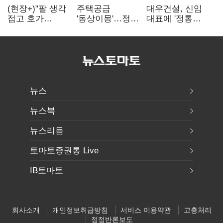
(현장+)"팔 생각
주택공급
대우건설, 신임
접고 호가
'동상이몽'…정부
대표에 '정통
높여요"…'덜
·서울시 협력
대우맨' 이강석
똘똘한 한 채'
없으면 '공수표'
부사장 내정
20억 키맞추기
뉴스
뉴스북
뉴스리듬
토마토증권통 Live
IB토마토
회사소개
개인정보취급방침
서비스 이용약관
고충처리
정정반론보도