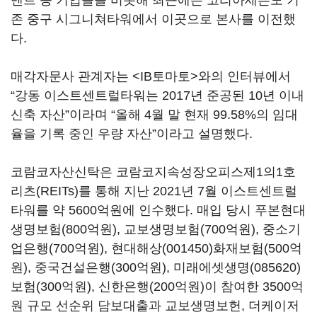
멘트 등 기업들을 비롯해 최근에는 코리아세븐도 기
존 중구 시그니쳐타워에서 이곳으로 본사를 이전했
다.
매각자문사 관계자는 <IB토마토>와의 인터뷰에서
“강동 이스트센트럴타워는 2017년 준공된 10년 이내
신축 자산”이라며 “올해 4월 말 현재 99.58%의 임대
율을 기록 중인 우량 자산”이라고 설명했다.
코람코자산신탁은 코람코지속성장오피스제1의1호
리츠(REITs)를 통해 지난 2021년 7월 이스트센트럴
타워를 약 5600억원에 인수했다. 매입 당시 푸본현대
생명보험(800억원), 교보생명보험(700억원), 중소기
업은행(700억원),
현대해상(001450)
화재보험(500억
원), 중국건설은행(300억원),
미래에셋생명(085620)
보험(300억원), 신한은행(200억원)이 참여한 3500억
원 규모 선순위 담보대출과 교보생명보헌, 더케이저