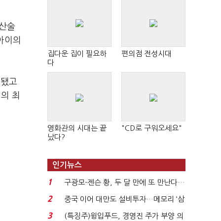
 산술
앤아이의
집다운 집이 필요하
편의점 전성시대
다
입됐고
의 최
영화관의 시대는 끝
"CD로 구워오세요"
났다?
인기뉴스
1
구광모-젠슨 황, 두 달 만에 또 만난다…
로봇·AI 등 논...
2
중국 이어 대만도 설비투자…메모리 ‘삼
국전쟁’
3
(특징주)윙입푸드, 경영진 주가 부양 의