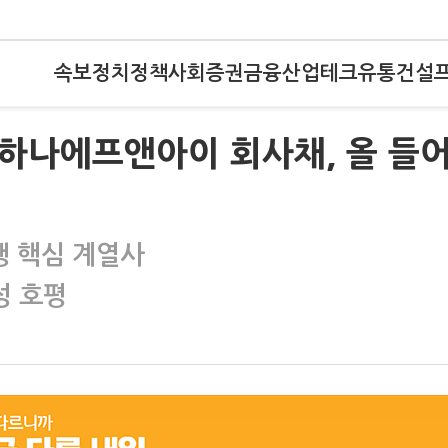
속보
정치
정책
사회
증권
금융
산업
테크
유통
건설
터)하나에프앤아이 회사채, 올 들어
행 핵심 계열사
성 호평