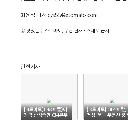
최윤석 기자 cys55@etomato.com
ⓒ 맛있는 뉴스토마토, 무단 전재 - 재배포 금지
관련기사
[IB토마토](IB&피플)이
[IB토마토]DB캐피탈,
기덕 삼성증권 CM본부
전성 '뚝'…부동산 중
장
대출 '부채질'