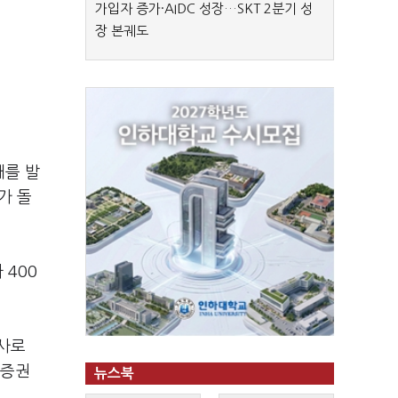
가입자 증가·AIDC 성장…SKT 2분기 성
장 본궤도
채를 발
가 돌
 400
사로
B증권
뉴스북