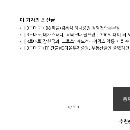
이 기자의 최신글
[IB토마토](IB&피플)김동식 하나증권 경영전략본부장
[IB토마토]장현국의 '크로쓰' 재도전…위믹스 악몽 지울 수
0
/
300
추천