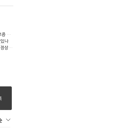
[IB토마토]메가스터디, 교육보다 골프장…300억 대여 뒤 보증 리스크
 있나
[IB토마토](PF 잔불)③다올투자증권, 부동산금융 줄였지만 정상화는 진행형
순