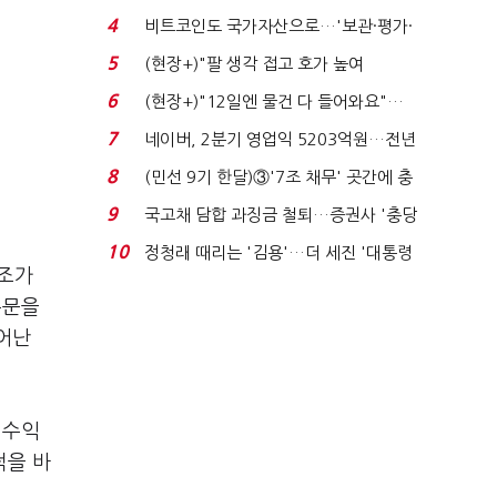
지에 상한가...
4
비트코인도 국가자산으로…'보관·평가·
처분' 기준은 ...
5
(현장+)"팔 생각 접고 호가 높여
요"…'덜 똘똘한 한 채' 20...
6
(현장+)"12일엔 물건 다 들어와요"…
빈 매대 채우며 문 연 ...
7
네이버, 2분기 영업익 5203억원…전년
비 0.2% 감소...
8
(민선 9기 한달)③'7조 채무' 곳간에 충
격…추미애, 20년...
9
국고채 담합 과징금 철퇴…증권사 '충당
금 폭탄' 우려...
10
정청래 때리는 '김용'…더 세진 '대통령
구조가
최측근' 입...
주문을
어난
 수익
적을 바