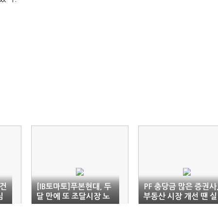
 건
[IB토마토]푸본현대, 두
PF 충당금 많은 증권사
심
달 만에 또 조달시장 노
부동산 시장 개선 땐 실
크…미매각 이어질까
적 반전
'우려'