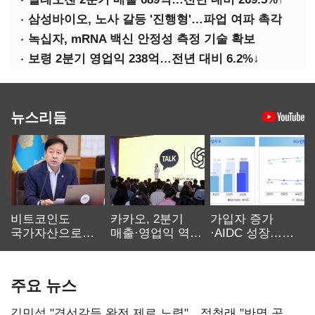
삼성바이오, 노사 갈등 '진행형'…파업 여파 촉각
녹십자, mRNA 백신 안정성 측정 기술 확보
보령 2분기 영업익 238억…전년 대비 6.2%↓
뉴스리듬
비트코인도
카카오, 2분기
가입자 증가
국가자산으로…'
매출·영업익 역대
·AIDC 성장…
보관·평가·처분'
최대…에이전트
SKT 2분기 성장
기준은 숙제
AI 수익화 관건
본궤도
주요 뉴스
김민석 "경선갈등 완전 제로 노력"…정청래 "반명 공세