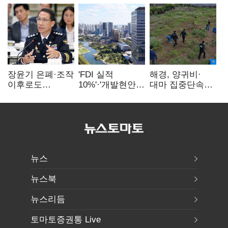
장윤기 은폐·조작
'FDI 실적
해경, 양귀비·
이후로도
10%'·'개발현안
대마 집중단속…
정보유출·
산적'…
4개월 동안
내부비위…경찰
인천경제청장
249명 검거
신뢰는 어디에
구원투수 찾기
뉴스
뉴스북
뉴스리듬
토마토증권통 Live