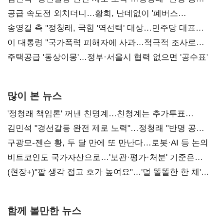
사과부터"
공급 속도전 외치더니…황희, 난데없이 '폐버스
리모델링' 제안
송영길 측 "정청래, 국힘 '역선택' 대상…민주당 대표로
총선 지휘 못해"
이 대통령 "국가폭력 피해자에 사과…적극적 조사로
진실 밝혀야"
주택공급 '동상이몽'…정부·서울시 협력 없으면 '공수표'
많이 본 뉴스
'정청래 책임론' 꺼낸 친명계…친청계는 추가투표
때리기
김민석 "경선갈등 완전 제로 노력"…정청래 "반명 공세
사과부터"
구광모-젠슨 황, 두 달 만에 또 만난다…로봇·AI 등 논의
비트코인도 국가자산으로…'보관·평가·처분' 기준은
숙제
(현장+)"팔 생각 접고 호가 높여요"…'덜 똘똘한 한 채'
20억 키맞추기
함께 볼만한 뉴스