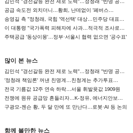
김민석 "경선갈등 완전 제로 노력"…정청래 "반명 공세
사과부터"
공급 속도전 외치더니…황희, 난데없이 '폐버스
리모델링' 제안
송영길 측 "정청래, 국힘 '역선택' 대상…민주당 대표로
총선 지휘 못해"
이 대통령 "국가폭력 피해자에 사과…적극적 조사로
진실 밝혀야"
주택공급 '동상이몽'…정부·서울시 협력 없으면 '공수표'
많이 본 뉴스
김민석 "경선갈등 완전 제로 노력"…정청래 "반명 공세
사과부터"
'정청래 책임론' 꺼낸 친명계…친청계는 추가투표
때리기
전국 기름값 12주 연속 하락…서울 휘발윳값 1909원
전쟁에 원유 공급망 흔들리자…K-정유, 에너지안보
핵심으로 재부상
구광모-젠슨 황, 두 달 만에 또 만난다…로봇·AI 등 논의
함께 볼만한 뉴스