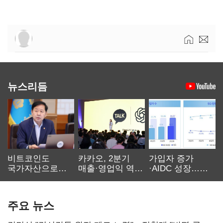
뉴스리듬
비트코인도
카카오, 2분기
가입자 증가
국가자산으로…'
매출·영업익 역대
·AIDC 성장…
보관·평가·처분'
최대…에이전트
SKT 2분기 성장
기준은 숙제
AI 수익화 관건
본궤도
주요 뉴스