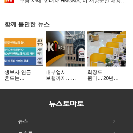
‘구금 사태’ 현대차 HMGMA, 미 재향군인 채용
확대로 분위기 반전
함께 볼만한 뉴스
생보사 연금
대부업서
회장도
흔드는
보험까지…
뛴다…'20년
'증시변동성·
OK금융,
신한' vs '청라
장수리스크'
종합금융그룹
하나' 인천시금고
퍼즐 맞춘다
정면승부
뉴스