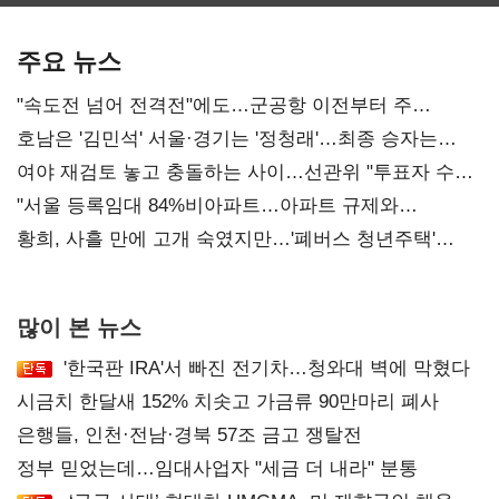
보관·평가·처분'
최대…에이전트
기준은 숙제
AI 수익화 관건
주요 뉴스
"속도전 넘어 전격전"에도…군공항 이전부터 주
52시간까지 '뇌관'
호남은 '김민석' 서울·경기는 '정청래'…최종 승자는
'안갯속'
여야 재검토 놓고 충돌하는 사이…선관위 "투표자 수
오차 당연"
"서울 등록임대 84%비아파트…아파트 규제와
달리해야"
황희, 사흘 만에 고개 숙였지만…'폐버스 청년주택'
후폭풍
많이 본 뉴스
'한국판 IRA'서 빠진 전기차…청와대 벽에 막혔다
시금치 한달새 152% 치솟고 가금류 90만마리 폐사
은행들, 인천·전남·경북 57조 금고 쟁탈전
정부 믿었는데…임대사업자 "세금 더 내라" 분통